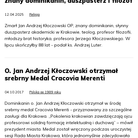
znany dominikanin, duszpasterz i filozof
12.04.2025
Religia
Zmarł Jan Andrzej Kłoczowski OP, znany dominikanin, słynny
duszpasterz akademicki w Krakowie, teolog, profesor filozofii,
młodszy brat historyka, profesora Jerzego Kłoczowskiego. W
lipcu skończyłby 88 lat - podał ks. Andrzej Luter.
O. Jan Andrzej Kłoczowski otrzymał
srebrny Medal Cracovia Merenti
04.10.2017
Polska po 1989 roku
Dominikanin o. Jan Andrzej Kłoczowski otrzymał w środę
srebrny medal Cracovia Merenti - przyznawany za szczególne
zasługi dla Krakowa. „Pokolenia krakowian zawdzięczają ojcu
profesorowi solidną formację intelektualną i duchową” – mówił
prezydent miasta. Medal został wręczony podczas uroczystej
sesji Rada Miasta Krakowa, która jednomyślnie zdecydowała