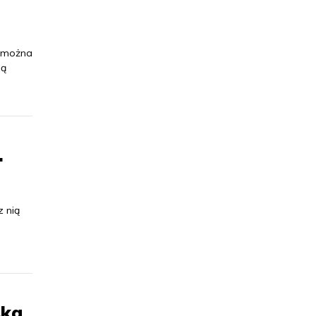
e można
ją
.
 nią
ska