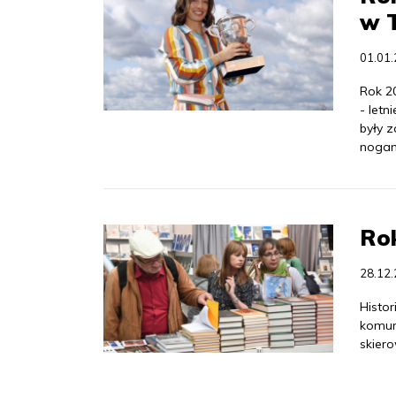
w T
01.01
Rok 2
- letn
były 
nogami
Rok
28.12
Histor
komuni
skiero