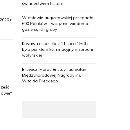
świadectwem historii
W obławie augustowskiej przepadło
2020 r.
600 Polaków - wciąż nie wiadomo,
gdzie są ich groby
Krwawa niedziela z 11 lipca 1943 r.
była punktem kulminacyjnym zbrodni
wołyńskiej
Bilewicz, Marat, Eristavi laureatami
Międzynarodowej Nagrody im.
Witolda Pileckiego
sześć
 dwie"