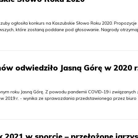
uby ogłosiła konkurs na Kaszubskie Słowo Roku 2020. Propozycj
kawszych, które zostaną poddane pod głosowanie. Nagrody otrzyma
mów odwiedziło Jasną Górę w 2020 r
onym roku Jasną Górę. Z powodu pandemii COVID-19 i związanych z
iż w 2019 r. - wynika ze sprawozdania przedstawionego przez biuro
 2021 w sporcie – przełożone igrzy