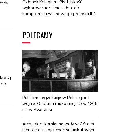
Członek Kolegium IPN: bliskość
Rady
wyborów raczej nie skłoni do
kompromisu ws. nowego prezesa IPN
POLECAMY
ewizji
e do
Publiczne egzekucje w Polsce po II
wojnie. Ostatnia miała miejsce w 1946
r. - w Poznaniu
Archeolog: kamienne wały w Górach
Izerskich znikają, choć są unikatowym