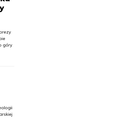
py
prezy
bie
o góry
h
eologii
rskiej