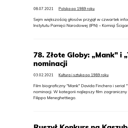
08.07.2021
Polska po 1989 roku
Sejm większością głosów przyjął w czwartek inform
Instytutu Pamięci Narodowej (IPN) – Komisji Ścig
78. Złote Globy: „Mank” i
nominacji
03.02.2021
Kultura i sztuka po 1989 roku
Film biograficzny "Mank" Davida Finchera i seria
nominacji. W kategorii najlepszy film zagraniczn
Filippo Meneghettiego.
Ruszył Konkurs na Kaszub