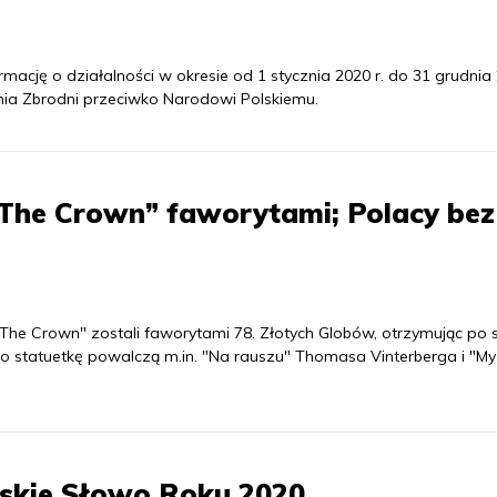
ację o działalności w okresie od 1 stycznia 2020 r. do 31 grudnia 
ania Zbrodni przeciwko Narodowi Polskiemu.
 „The Crown” faworytami; Polacy bez
l "The Crown" zostali faworytami 78. Złotych Globów, otrzymując po 
y o statuetkę powalczą m.in. "Na rauszu" Thomasa Vinterberga i "My
skie Słowo Roku 2020