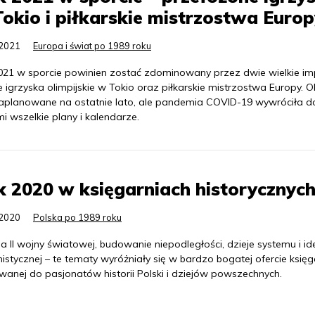
okio i piłkarskie mistrzostwa Euro
.2021
Europa i świat po 1989 roku
021 w sporcie powinien zostać zdominowany przez dwie wielkie im
ie igrzyska olimpijskie w Tokio oraz piłkarskie mistrzostwa Europy. O
zaplanowane na ostatnie lato, ale pandemia COVID-19 wywróciła d
 wszelkie plany i kalendarze.
 2020 w księgarniach historycznyc
.2020
Polska po 1989 roku
ia II wojny światowej, budowanie niepodległości, dzieje systemu i id
stycznej – te tematy wyróżniały się w bardzo bogatej ofercie księga
wanej do pasjonatów historii Polski i dziejów powszechnych.