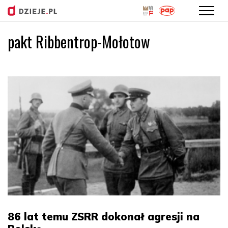
pakt Ribbentrop-Mołotow
Przejdź
do
treści
86 lat temu ZSRR dokonał agresji na