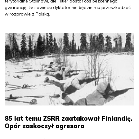
terytorialne Stalinowi, ale Hitler dostał coś bezcennego:
gwarancję, że sowiecki dyktator nie będzie mu przeszkadzać
w rozprawie z Polską.
85 lat temu ZSRR zaatakował Finlandię.
Opór zaskoczył agresora