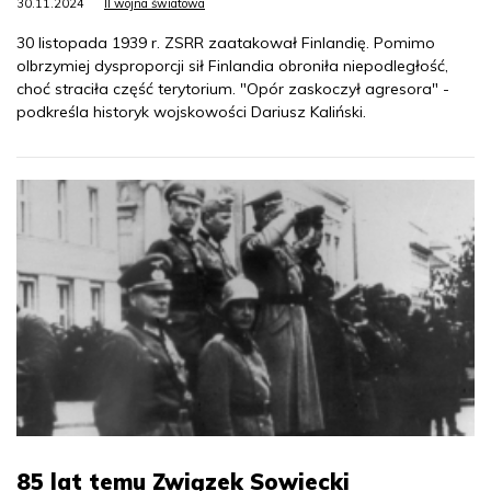
30.11.2024
II wojna światowa
30 listopada 1939 r. ZSRR zaatakował Finlandię. Pomimo
olbrzymiej dysproporcji sił Finlandia obroniła niepodległość,
choć straciła część terytorium. "Opór zaskoczył agresora" -
podkreśla historyk wojskowości Dariusz Kaliński.
85 lat temu Związek Sowiecki