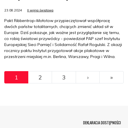
23.08.2024
II wojna światowa
Pakt Ribbentrop–Mołotow przypieczętował współpracę
dwóch państw totalitarnych, chcących zmienić układ sił w
Europie. Dziś pokazuje, jak ważne jest przyglądanie się temu,
co robią światowi przywódcy - powiedział PAP szef Instytutu
Europejskiej Sieci Pamięć i Solidarność Rafał Rogulski. Z okazji
rocznicy paktu Instytut przygotował akcje plakatowe w
przestrzeni miejskiej m.in. Berlina, Warszawy, Pragi i Wilna.
Pagination
››
Ostat
1
2
3
›
»
Menu Footer
DEKLARACJA DOSTĘPNOŚCI