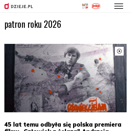
patron roku 2026
Przejdź
do
treści
45 lat temu odbyła się polska premiera