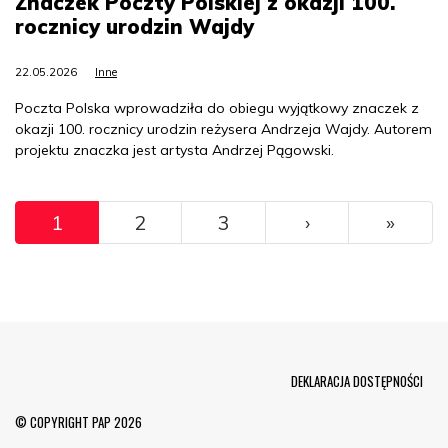
Znaczek Poczty Polskiej z okazji 100.
rocznicy urodzin Wajdy
22.05.2026
Inne
Poczta Polska wprowadziła do obiegu wyjątkowy znaczek z
okazji 100. rocznicy urodzin reżysera Andrzeja Wajdy. Autorem
projektu znaczka jest artysta Andrzej Pągowski.
Pagination
››
Ostat
1
2
3
›
»
Menu Footer
DEKLARACJA DOSTĘPNOŚCI
© COPYRIGHT PAP 2026