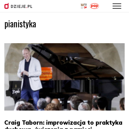
pianistyka
Przejdź
do
treści
Craig Taborn: improwizacja to praktyka