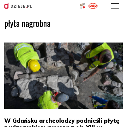
płyta nagrobna
Przejdź
do
treści
W Gdańsku archeolodzy podnieśli płytę