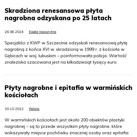
Skradziona renesansowa płyta
nagrobna odzyskana po 25 latach
26.08.2024
Epoka nowożytna
Specjaliści z KWP w Szczecinie odzyskali renesansową płytę
nagrobną z końca XVI w. skradzioną w 1999 r. z kościoła w
Gębicach w woj. lubuskim – poinformowała policja. Wartość
znaleziska szacowana jest na kilkadziesiąt tysięcy euro.
Płyty nagrobne i epitafia w warmińskich
kościołach
30.10.2022
Religia
W warmińskich kościołach jest około 200 obiektów plastyki
nagrobnej – są to przede wszystkim płyty nagrobne, które
wskazywały miejsce pochówku znacznej osoby oraz epitafia