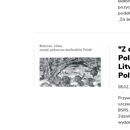
Białor
pozyc
podał 
„Za ż
"Z 
Pol
Lit
Pol
08.02
Przyw
szcze
BSRS j
Zdzis
wydan