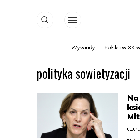
Wywiady
Polska w XX w
Search
polityka sowietyzacji
Na 
ksi
Mit
01.04