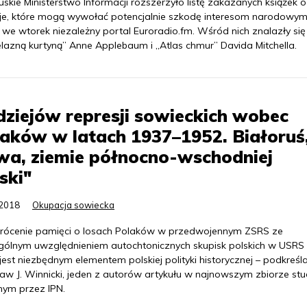
uskie Ministerstwo Informacji rozszerzyło listę zakazanych książek o
je, które mogą wywołać potencjalnie szkodę interesom narodowym
we wtorek niezależny portal Euroradio.fm. Wśród nich znalazły się 
elazną kurtyną” Anne Applebaum i „Atlas chmur” Davida Mitchella.
dziejów represji sowieckich wobec
aków w latach 1937–1952. Białoruś
wa, ziemie północno-wschodniej
ski"
.2018
Okupacja sowiecka
rócenie pamięci o losach Polaków w przedwojennym ZSRS ze
gólnym uwzględnieniem autochtonicznych skupisk polskich w USRS 
est niezbędnym elementem polskiej polityki historycznej – podkreśl
ław J. Winnicki, jeden z autorów artykułu w najnowszym zbiorze st
ym przez IPN.