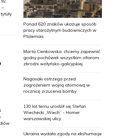
 92
 –
tytuły
Ponad 620 znaków ukazuje sposób
pracy starożytnym budowniczych w
Ptolemais
Marta Cienkowska: chcemy zapewnić
godny pochówek wszystkim ofiarom
,
zbrodni wołyńsko-galicyjskiej
Nagasaki ostrzega przed
zagrożeniem wojną atomową w
rocznicę zrzucenia bomby
130 lat temu urodził się Stefan
i
Wiechecki „Wiech” - Homer
a
warszawskiej ulicy
udiów
Ukraina wydała zgody na ekshumacje