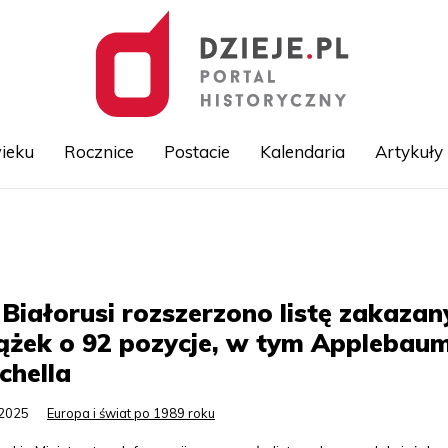
ieku
Rocznice
Postacie
Kalendaria
Artykuły
Przejdź
do
treści
Białorusi rozszerzono listę zakazan
ążek o 92 pozycje, w tym Applebaum
chella
.2025
Europa i świat po 1989 roku