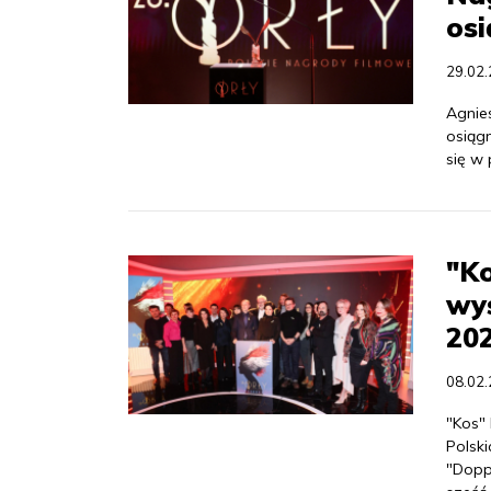
osi
29.02
Agnie
osiągn
się w
"K
wyś
20
08.02
"Kos"
Polsk
"Dopp