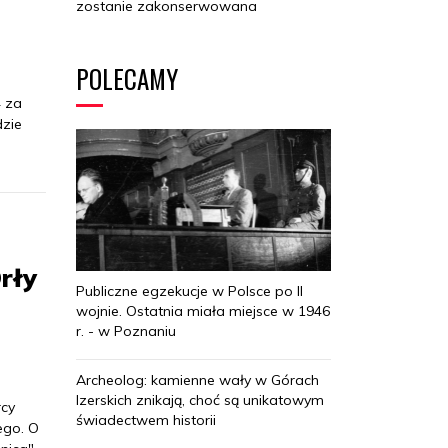
zostanie zakonserwowana
POLECAMY
4 za
dzie
rły
Publiczne egzekucje w Polsce po II
wojnie. Ostatnia miała miejsce w 1946
r. - w Poznaniu
Archeolog: kamienne wały w Górach
Izerskich znikają, choć są unikatowym
rcy
świadectwem historii
ego. O