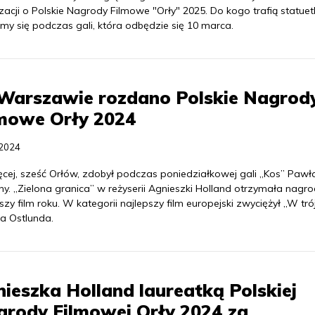
zacji o Polskie Nagrody Filmowe "Orły" 2025. Do kogo trafią statuetk
my się podczas gali, która odbędzie się 10 marca.
Warszawie rozdano Polskie Nagrod
lmowe Orły 2024
.2024
ęcej, sześć Orłów, zdobył podczas poniedziałkowej gali „Kos” Pawł
y. „Zielona granica” w reżyserii Agnieszki Holland otrzymała nagr
szy film roku. W kategorii najlepszy film europejski zwyciężył „W tró
a Ostlunda.
ieszka Holland laureatką Polskiej
rody Filmowej Orły 2024 za