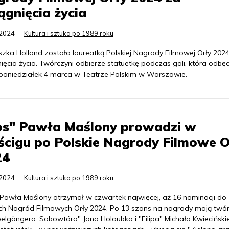
ągnięcia życia
.2024
Kultura i sztuka po 1989 roku
szka Holland została laureatką Polskiej Nagrody Filmowej Orły 202
ięcia życia. Twórczyni odbierze statuetkę podczas gali, która odbę
 poniedziałek 4 marca w Teatrze Polskim w Warszawie.
os" Pawła Maślony prowadzi w
cigu po Polskie Nagrody Filmowe O
24
.2024
Kultura i sztuka po 1989 roku
 Pawła Maślony otrzymał w czwartek najwięcej, aż 16 nominacji do
ich Nagród Filmowych Orły 2024. Po 13 szans na nagrody mają twó
elgängera. Sobowtóra" Jana Holoubka i "Filipa" Michała Kwieciński