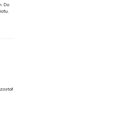
m. Do
iatu,
 został