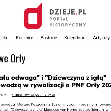
ieku
Rocznice
Postacie
Kalendaria
Artykuły
we Orły
Przejdź
do
treści
ała odwaga" i "Dziewczyna z igłą"
wadzą w rywalizacji o PNF Orły 20
.2025
Kultura i sztuka po 1989 roku
a odwaga" Marcina Koszałki - z 15 nominacjami - oraz nominowan
oriach "Dziewczyna z igłą" Magnusa von Horna zostały liderami w