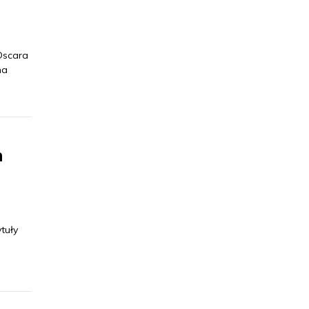
Oscara
ma
h
tuły