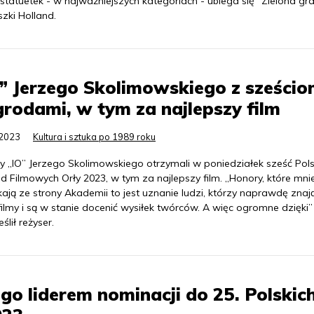
statuetek - w najważniejszych kategoriach - ubiega się "Zielona gr
zki Holland.
” Jerzego Skolimowskiego z sześci
rodami, w tym za najlepszy film
.2023
Kultura i sztuka po 1989 roku
y „IO” Jerzego Skolimowskiego otrzymali w poniedziałek sześć Pols
 Filmowych Orły 2023, w tym za najlepszy film. „Honory, które mni
ają ze strony Akademii to jest uznanie ludzi, którzy naprawdę znają
filmy i są w stanie docenić wysiłek twórców. A więc ogromne dzięki”
ślił reżyser.
go liderem nominacji do 25. Polskic