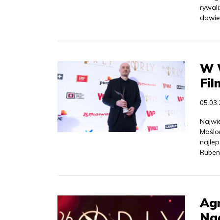
rywali
dowie
W 
Fi
05.03
Najwi
Maślon
najlep
Ruben
Agn
Nag