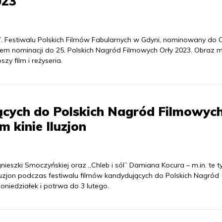
023
7. Festiwalu Polskich Filmów Fabularnych w Gdyni, nominowany do 
rem nominacji do 25. Polskich Nagród Filmowych Orły 2023. Obraz 
zy film i reżyseria.
ących do Polskich Nagród Filmowyc
 kinie Iluzjon
ieszki Smoczyńskiej oraz „Chleb i sól” Damiana Kocura – m.in. te ty
zjon podczas festiwalu filmów kandydujących do Polskich Nagród
oniedziałek i potrwa do 3 lutego.