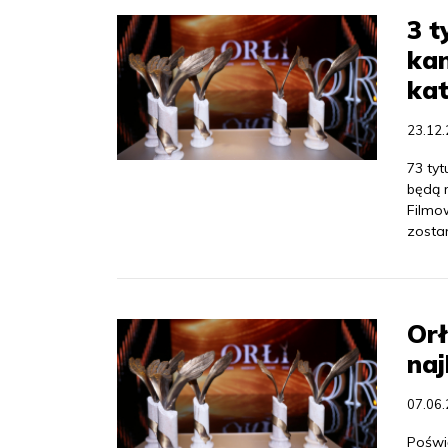
3 t
ka
kat
23.12
73 tyt
będą 
Filmow
zostan
Orł
naj
07.06
Poświ