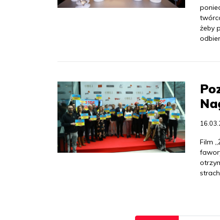
ponie
twórcó
żeby 
odbier
Po
Na
16.03
Film „
fawor
otrzy
strac