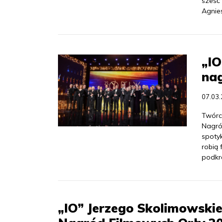
sześć 
Agnies
„IO
nag
07.03
Twórc
Nagród
spotyk
robią 
podkre
„IO” Jerzego Skolimowskie