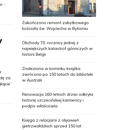
i -
Zakończono remont zabytkowego
kościoła św. Wojciecha w Bytomiu
y
Obchody 70. rocznicy jednej z
największych katastrof górniczych w
historii Belgii
Znaleziona w kominku książka
a
zwrócona po 150 latach do biblioteki
odę za
w Australii
jkącie”
Renowacja 160-letnich drzwi odkryła
historię szczecińskiej kamienicy i
podpis właściciela
Księga z relacjami z objawień
gietrzwałdzkich sprzed 150 lat