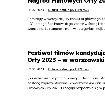
Nagród Filmowych Orły 2
08.02.2023
Kultura i sztuka po 1989 roku
Pominięty w werdykcie jury konkursu głównego 4
„IO” Jerzego Skolimowskiego został w środę lide
szanse na 11 statuetek, m.in. w kategoriach najleps
Festiwal filmów kandyduj
Orły 2023 – w warszawskim
09.01.2023
Kultura i sztuka po 1989 roku
„Superheroes” Szymona Gonery, „Silent Twins” Agn
zostaną zaprezentowane w warszawskim kinie Ilu
Filmowych Orły 2023. Przegląd rozpocznie się w p