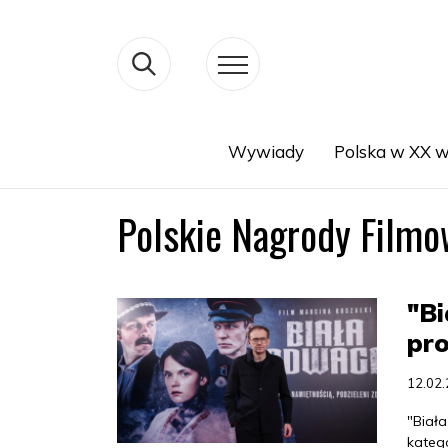
Wywiady
Polska w XX w
Search
Polskie Nagrody Filmo
"Bi
pro
12.02
"Biał
kateg