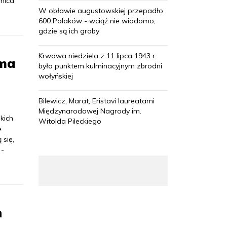
anica"
W obławie augustowskiej przepadło
600 Polaków - wciąż nie wiadomo,
gdzie są ich groby
Krwawa niedziela z 11 lipca 1943 r.
oma
była punktem kulminacyjnym zbrodni
wołyńskiej
Bilewicz, Marat, Eristavi laureatami
Międzynarodowej Nagrody im.
kich
Witolda Pileckiego
e
 się,
 -
h