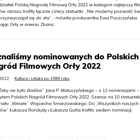
działek Polską Nagrodę Filmową Orły 2022 w kategorii najlepszy fil
w obrazu trafiły łącznie cztery statuetki. „Nie możemy pozwolić św
przyzwyczajał się do zła” - mówiła producentka Ewa Puszczyńska,
ając Orły w imieniu Zbanic.
znaliśmy nominowanych do Polskich
gród Filmowych Orły 2022
.2022
Kultura i sztuka po 1989 roku
Żeby nie było śladów” Jana P. Matuszyńskiego – z 12 nominacjami –
ytem Polskich Nagród Filmowych Orły 2022. Szanse na 10 statuetek
mało „Wesele” Wojciecha Smarzowskiego. Do „Wszystkich naszych
hów” Łukasza Rondudy i Łukasza Gutta trafiło siedem nominacji.