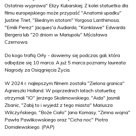
Ostatnia wyprawa" Elizy Kubarskiej. Z kolei statuetka dla
filmu europejskiego może przypaść "Anatomii upadku"
Justine Triet, "Biednym istotom" Yorgosa Lanthimosa,
"Emilii Perez" Jacques'a Audiarda, "Konklawe" Edwarda
Bergera lub "20 dniom w Mariupolu" Mścisława
Czernowa.
Do kogo trafią Orły - dowiemy się podczas gali, która
odbędzie się 10 marca. A już 5 marca poznamy laureata
Nagrody za Osiągnięcia Życia.
W 2024 r. najlepszym filmem została "Zielona granica"
Agnieszki Holland. W poprzednich latach statuetkę
otrzymali "IO" Jerzego Skolimowskiego, "Aida" Jasmili
Zbanic, "Zabij to i wyjedź z tego miasta" Mariusza
Wilczyńskiego, "Boże Ciało" Jana Komasy, "Zimna wojna"
Pawła Pawlikowskiego oraz "Cicha noc" Piotra
Domalewskiego. (PAP)