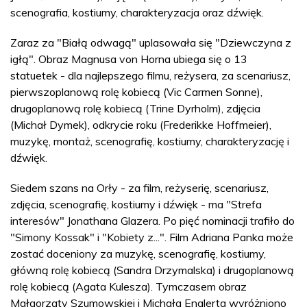
scenografia, kostiumy, charakteryzacja oraz dźwięk.
Zaraz za "Białą odwagą" uplasowała się "Dziewczyna z
igłą". Obraz Magnusa von Horna ubiega się o 13
statuetek - dla najlepszego filmu, reżysera, za scenariusz,
pierwszoplanową rolę kobiecą (Vic Carmen Sonne),
drugoplanową rolę kobiecą (Trine Dyrholm), zdjęcia
(Michał Dymek), odkrycie roku (Frederikke Hoffmeier),
muzykę, montaż, scenografię, kostiumy, charakteryzację i
dźwięk.
Siedem szans na Orły - za film, reżyserię, scenariusz,
zdjęcia, scenografię, kostiumy i dźwięk - ma "Strefa
interesów" Jonathana Glazera. Po pięć nominacji trafiło do
"Simony Kossak" i "Kobiety z...". Film Adriana Panka może
zostać doceniony za muzykę, scenografię, kostiumy,
główną rolę kobiecą (Sandra Drzymalska) i drugoplanową
rolę kobiecą (Agata Kulesza). Tymczasem obraz
Małgorzaty Szumowskiej i Michała Englerta wyróżniono