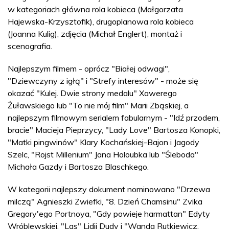
w kategoriach główna rola kobieca (Małgorzata
Hajewska-Krzysztofik), drugoplanowa rola kobieca
(Joanna Kulig), zdjęcia (Michał Englert), montaż i
scenografia.
Najlepszym filmem - oprócz "Białej odwagi",
"Dziewczyny z igłą" i "Strefy interesów" - może się
okazać "Kulej. Dwie strony medalu" Xawerego
Żuławskiego lub "To nie mój film" Marii Zbąskiej, a
najlepszym filmowym serialem fabularnym - "Idź przodem,
bracie" Macieja Pieprzycy, "Lady Love" Bartosza Konopki,
"Matki pingwinów" Klary Kochańskiej-Bajon i Jagody
Szelc, "Rojst Millenium" Jana Holoubka lub "Śleboda"
Michała Gazdy i Bartosza Blaschkego.
W kategorii najlepszy dokument nominowano "Drzewa
milczą" Agnieszki Zwiefki, "8. Dzień Chamsinu" Zvika
Gregory'ego Portnoya, "Gdy powieje harmattan" Edyty
Wróblewskiej, "Las" Lidii Dudy i "Wanda Rutkiewicz.