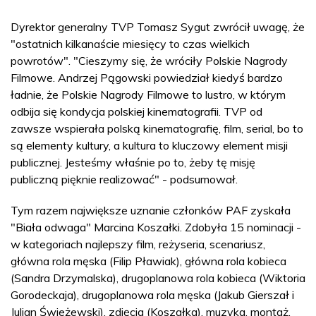
Dyrektor generalny TVP Tomasz Sygut zwrócił uwagę, że
"ostatnich kilkanaście miesięcy to czas wielkich
powrotów". "Cieszymy się, że wróciły Polskie Nagrody
Filmowe. Andrzej Pągowski powiedział kiedyś bardzo
ładnie, że Polskie Nagrody Filmowe to lustro, w którym
odbija się kondycja polskiej kinematografii. TVP od
zawsze wspierała polską kinematografię, film, serial, bo to
są elementy kultury, a kultura to kluczowy element misji
publicznej. Jesteśmy właśnie po to, żeby tę misję
publiczną pięknie realizować" - podsumował.
Tym razem największe uznanie członków PAF zyskała
"Biała odwaga" Marcina Koszałki. Zdobyła 15 nominacji -
w kategoriach najlepszy film, reżyseria, scenariusz,
główna rola męska (Filip Pławiak), główna rola kobieca
(Sandra Drzymalska), drugoplanowa rola kobieca (Wiktoria
Gorodeckaja), drugoplanowa rola męska (Jakub Gierszał i
Julian Świeżewski), zdjęcia (Koszałka), muzyka, montaż,