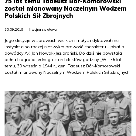
75 lat temu Tadeusz Bór-Komorowski
został mianowany Naczelnym Wodzem
Polskich Sił Zbrojnych
30.09.2019
II wojna światowa
Jego decyzje w sprawach wielkich i małych dyktował mu
instynkt albo raczej niezwykła prawość charakteru – pisał o
dowódcy AK Jan Nowak-Jeziorański. Do dziś nie powstała
pełna biografia jednego z architektów godziny „W”. 75 lat
temu, 30 września 1944 r., gen. Tadeusz Bór-Komorowski
został mianowany Naczelnym Wodzem Polskich Sił Zbrojnych.