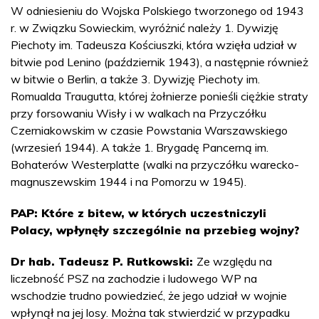
W odniesieniu do Wojska Polskiego tworzonego od 1943
r. w Związku Sowieckim, wyróżnić należy 1. Dywizję
Piechoty im. Tadeusza Kościuszki, która wzięła udział w
bitwie pod Lenino (październik 1943), a następnie również
w bitwie o Berlin, a także 3. Dywizję Piechoty im.
Romualda Traugutta, której żołnierze ponieśli ciężkie straty
przy forsowaniu Wisły i w walkach na Przyczółku
Czerniakowskim w czasie Powstania Warszawskiego
(wrzesień 1944). A także 1. Brygadę Pancerną im.
Bohaterów Westerplatte (walki na przyczółku warecko-
magnuszewskim 1944 i na Pomorzu w 1945).
PAP: Które z bitew, w których uczestniczyli
Polacy, wpłynęły szczególnie na przebieg wojny?
Dr hab. Tadeusz P. Rutkowski:
Ze względu na
liczebność PSZ na zachodzie i ludowego WP na
wschodzie trudno powiedzieć, że jego udział w wojnie
wpłynął na jej losy. Można tak stwierdzić w przypadku