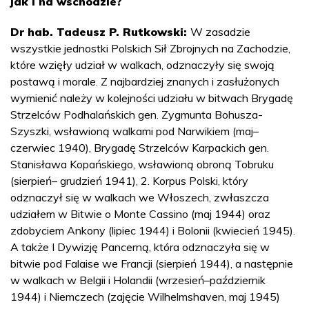
jak i na wschodzie?
Dr hab. Tadeusz P. Rutkowski:
W zasadzie
wszystkie jednostki Polskich Sił Zbrojnych na Zachodzie,
które wzięły udział w walkach, odznaczyły się swoją
postawą i morale. Z najbardziej znanych i zasłużonych
wymienić należy w kolejności udziału w bitwach Brygadę
Strzelców Podhalańskich gen. Zygmunta Bohusza-
Szyszki, wsławioną walkami pod Narwikiem (maj–
czerwiec 1940), Brygadę Strzelców Karpackich gen.
Stanisława Kopańskiego, wsławioną obroną Tobruku
(sierpień– grudzień 1941), 2. Korpus Polski, który
odznaczył się w walkach we Włoszech, zwłaszcza
udziałem w Bitwie o Monte Cassino (maj 1944) oraz
zdobyciem Ankony (lipiec 1944) i Bolonii (kwiecień 1945).
A także I Dywizję Pancerną, która odznaczyła się w
bitwie pod Falaise we Francji (sierpień 1944), a następnie
w walkach w Belgii i Holandii (wrzesień–październik
1944) i Niemczech (zajęcie Wilhelmshaven, maj 1945)