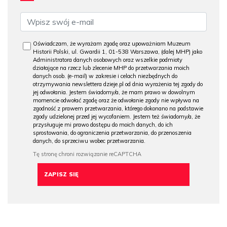
Oświadczam, że wyrażam zgodę oraz upoważniam Muzeum
Historii Polski, ul. Gwardii 1, 01-538 Warszawa, (dalej MHP) jako
Administratora danych osobowych oraz wszelkie podmioty
działające na rzecz lub zlecenie MHP do przetwarzania moich
danych osob. (e-mail) w zakresie i celach niezbędnych do
otrzymywania newslettera dzieje.pl od dnia wyrażenia tej zgody do
jej odwołania. Jestem świadomy/a, że mam prawo w dowolnym
momencie odwołać zgodę oraz że odwołanie zgody nie wpływa na
zgodność z prawem przetwarzania, którego dokonano na podstawie
zgody udzielonej przed jej wycofaniem. Jestem też świadomy/a, że
przysługuje mi prawo dostępu do moich danych, do ich
sprostowania, do ograniczenia przetwarzania, do przenoszenia
danych, do sprzeciwu wobec przetwarzania.