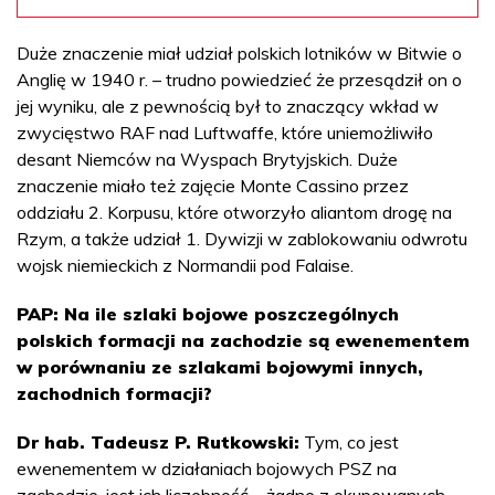
Duże znaczenie miał udział polskich lotników w Bitwie o
Anglię w 1940 r. – trudno powiedzieć że przesądził on o
jej wyniku, ale z pewnością był to znaczący wkład w
zwycięstwo RAF nad Luftwaffe, które uniemożliwiło
desant Niemców na Wyspach Brytyjskich. Duże
znaczenie miało też zajęcie Monte Cassino przez
oddziału 2. Korpusu, które otworzyło aliantom drogę na
Rzym, a także udział 1. Dywizji w zablokowaniu odwrotu
wojsk niemieckich z Normandii pod Falaise.
PAP: Na ile szlaki bojowe poszczególnych
polskich formacji na zachodzie są ewenementem
w porównaniu ze szlakami bojowymi innych,
zachodnich formacji?
Dr hab. Tadeusz P. Rutkowski:
Tym, co jest
ewenementem w działaniach bojowych PSZ na
zachodzie, jest ich liczebność – żadne z okupowanych