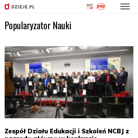
Popularyzator Nauki
Przejdź
do
treści
Zespół Działu Edukacji i Szkoleń NCBJ z