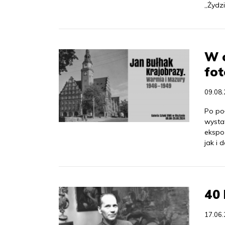
„Żydz
W 
fot
09.08
Po po
wysta
ekspo
jak i 
40 
17.06