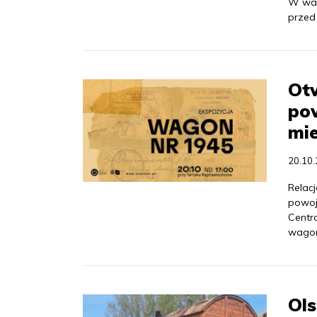
W war
przed
Ot
po
mi
20.10
Relacj
powoj
Centra
wagon
Ols