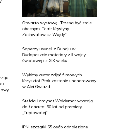
y
Otwarto wystawę „Trzeba być stale
obecnym. Teatr Krystyny
Zachwatowicz-Wajdy”
Saperzy usunęli z Dunaju w
Budapeszcie materiały z II wojny
światowej i z XIX wieku
Wybitny autor zdjęć filmowych
orząc
Krzysztof Ptak zostanie uhonorowany
ku
w Alei Gwiazd
ejowy
Stefcia i ordynat Waldemar wracają
do Łańcuta; 50 lat od premiery
„Trędowatej”
IPN: szczątki 55 osób odnalezione