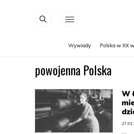
Wywiady
Polska w XX w
Search
powojenna Polska
W Ł
mie
dzi
27.03