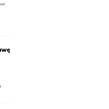
rof.
awę
a