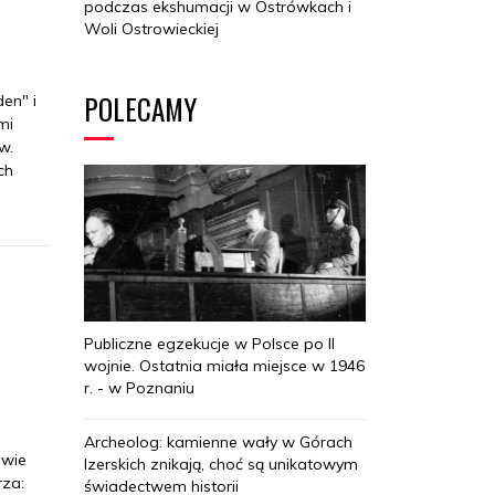
podczas ekshumacji w Ostrówkach i
Woli Ostrowieckiej
POLECAMY
en" i
mi
w.
ch
Publiczne egzekucje w Polsce po II
wojnie. Ostatnia miała miejsce w 1946
r. - w Poznaniu
Archeolog: kamienne wały w Górach
owie
Izerskich znikają, choć są unikatowym
rza:
świadectwem historii