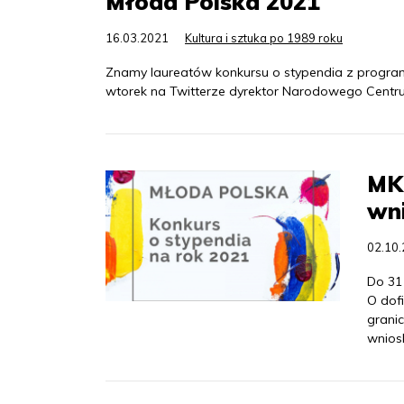
Młoda Polska 2021
16.03.2021
Kultura i sztuka po 1989 roku
Znamy laureatów konkursu o stypendia z program
wtorek na Twitterze dyrektor Narodowego Centrum
MKi
wn
02.10
Do 31
O dof
grani
wniosk