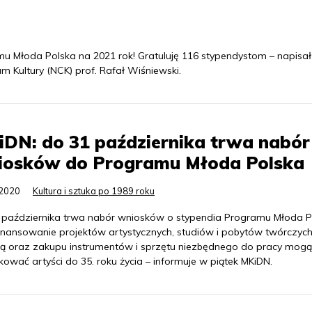
u Młoda Polska na 2021 rok! Gratuluję 116 stypendystom – napisa
 Kultury (NCK) prof. Rafał Wiśniewski.
DN: do 31 października trwa nabór
iosków do Programu Młoda Polska
.2020
Kultura i sztuka po 1989 roku
 października trwa nabór wniosków o stypendia Programu Młoda P
inansowanie projektów artystycznych, studiów i pobytów twórczyc
cą oraz zakupu instrumentów i sprzętu niezbędnego do pracy mogą
ować artyści do 35. roku życia – informuje w piątek MKiDN.