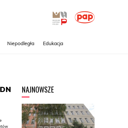
Niepodległa
Edukacja
NAJNOWSZE
iDN
e
eatów