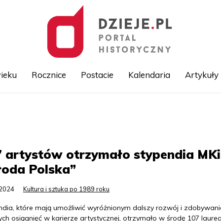
ieku
Rocznice
Postacie
Kalendaria
Artykuły
Przejdź
do
treści
7 artystów otrzymało stypendia MK
łoda Polska”
.2024
Kultura i sztuka po 1989 roku
ndia, które mają umożliwić wyróżnionym dalszy rozwój i zdobywani
ych osiągnięć w karierze artystycznej, otrzymało w środę 107 laur