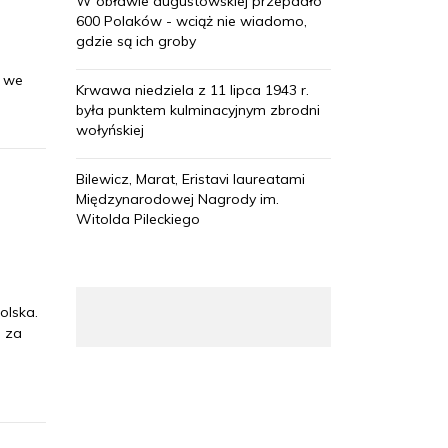
W obławie augustowskiej przepadło
600 Polaków - wciąż nie wiadomo,
gdzie są ich groby
ł we
Krwawa niedziela z 11 lipca 1943 r.
była punktem kulminacyjnym zbrodni
wołyńskiej
Bilewicz, Marat, Eristavi laureatami
Międzynarodowej Nagrody im.
Witolda Pileckiego
olska.
h za