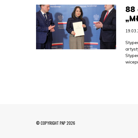
88
„M
19.03
Stype
artys
Stype
wicepr
© COPYRIGHT PAP 2026