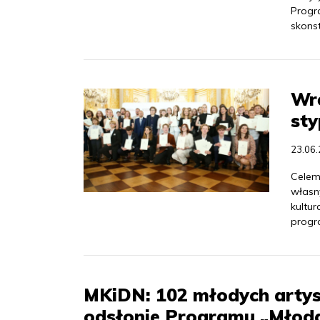
Progr
skons
Wr
sty
23.06
Celem
własny
kultur
progra
MKiDN: 102 młodych artys
odsłonie Programu „Młod