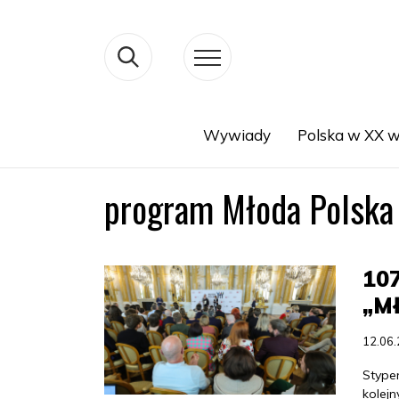
Wywiady
Polska w XX w
Search
program Młoda Polska
10
„M
12.06
Stype
kolejn