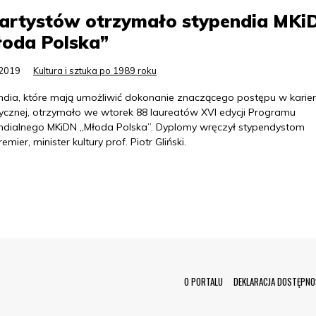
 artystów otrzymało stypendia MKi
łoda Polska”
.2019
Kultura i sztuka po 1989 roku
ndia, które mają umożliwić dokonanie znaczącego postępu w karie
tycznej, otrzymało we wtorek 88 laureatów XVI edycji Programu
ndialnego MKiDN „Młoda Polska”. Dyplomy wręczył stypendystom
emier, minister kultury prof. Piotr Gliński.
Menu Footer
O PORTALU
DEKLARACJA DOSTĘPNO