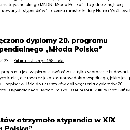
amu Stypendialnego MKiDN „Młoda Polska”. „To jedno z najlepiej
truowanych stypendiów” - oceniła minister kultury Hanna Wróblews
ęczono dyplomy 20. programu
pendialnego „Młoda Polska”
.2023
Kultura i sztuka po 1989 roku
 programu jest wspieranie twórców nie tylko w procesie budowani
ch karier, ale również jako kreatorów dobra wspólnego, jakim jest
a – napisał w liście do uczestników gali wręczenia dyplomów 20.
mu stypendialnego „Młoda Polska” szef resortu kultury Piotr Gliński
tów otrzymało stypendia w XIX
a Polska”