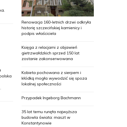
ka.
Renowacja 160-letnich drzwi odkryła
historię szczecińskiej kamienicy i
podpis właściciela
Księga z relacjami z objawień
gietrzwałdzkich sprzed 150 lat
zostanie zakonserwowana
a
Kobieta pochowana z sierpem i
 polska
kłódką mogła wywodzić się spoza
lokalnej społeczności
.
Przypadek Ingeborg Bachmann
35 lat temu runęła najwyższa
budowla świata: maszt w
Konstantynowie