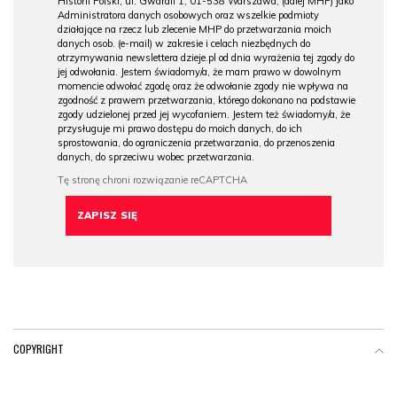
Historii Polski, ul. Gwardii 1, 01-538 Warszawa, (dalej MHP) jako
Administratora danych osobowych oraz wszelkie podmioty
działające na rzecz lub zlecenie MHP do przetwarzania moich
danych osob. (e-mail) w zakresie i celach niezbędnych do
otrzymywania newslettera dzieje.pl od dnia wyrażenia tej zgody do
jej odwołania. Jestem świadomy/a, że mam prawo w dowolnym
momencie odwołać zgodę oraz że odwołanie zgody nie wpływa na
zgodność z prawem przetwarzania, którego dokonano na podstawie
zgody udzielonej przed jej wycofaniem. Jestem też świadomy/a, że
przysługuje mi prawo dostępu do moich danych, do ich
sprostowania, do ograniczenia przetwarzania, do przenoszenia
danych, do sprzeciwu wobec przetwarzania.
COPYRIGHT