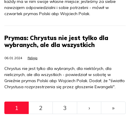
każdy ma w nim swoje własne miejsce; jesteśmy za siebie
nawzajem odpowiedzialni i sobie potrzebni - mówił w
czwartek prymas Polski abp Wojciech Polak.
Prymas: Chrystus nie jest tylko dla
wybranych, ale dla wszystkich
06.01.2024
Religia
Chrystus nie jest tylko dla wybranych, dla niektórych, dla
nielicznych, ale dla wszystkich - powiedział w sobotę w
Gnieźnie prymas Polski abp Wojciech Polak. Dodał, że "światło
Chrystusa rozprzestrzenia się przez głoszenie Ewangelii".
Pagination
››
Ostat
1
2
3
›
»