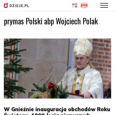
prymas Polski abp Wojciech Polak
Przejdź
do
treści
W Gnieźnie inauguracja obchodów Roku