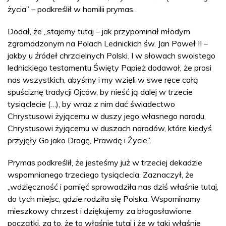
życia” – podkreślił w homilii prymas.
Dodał, że „stajemy tutaj – jak przypominał młodym
zgromadzonym na Polach Lednickich św. Jan Paweł II –
jakby u źródeł chrzcielnych Polski. I w słowach swoistego
lednickiego testamentu Święty Papież dodawał, że prosi
nas wszystkich, abyśmy i my wzięli w swe ręce całą
spuściznę tradycji Ojców, by nieść ją dalej w trzecie
tysiąclecie (…), by wraz z nim dać świadectwo
Chrystusowi żyjącemu w duszy jego własnego narodu,
Chrystusowi żyjącemu w duszach narodów, które kiedyś
przyjęły Go jako Drogę, Prawdę i Życie”.
Prymas podkreślił, że jesteśmy już w trzeciej dekadzie
wspomnianego trzeciego tysiąclecia. Zaznaczył, że
„wdzięczność i pamięć sprowadziła nas dziś właśnie tutaj,
do tych miejsc, gdzie rodziła się Polska. Wspominamy
mieszkowy chrzest i dziękujemy za błogosławione
początki, za to, że to właśnie tutaj i że w taki właśnie