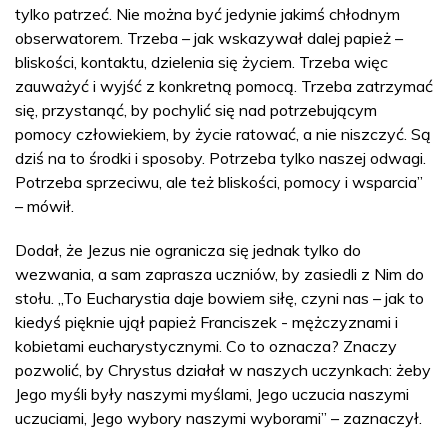
tylko patrzeć. Nie można być jedynie jakimś chłodnym
obserwatorem. Trzeba – jak wskazywał dalej papież –
bliskości, kontaktu, dzielenia się życiem. Trzeba więc
zauważyć i wyjść z konkretną pomocą. Trzeba zatrzymać
się, przystanąć, by pochylić się nad potrzebującym
pomocy człowiekiem, by życie ratować, a nie niszczyć. Są
dziś na to środki i sposoby. Potrzeba tylko naszej odwagi.
Potrzeba sprzeciwu, ale też bliskości, pomocy i wsparcia”
– mówił.
Dodał, że Jezus nie ogranicza się jednak tylko do
wezwania, a sam zaprasza uczniów, by zasiedli z Nim do
stołu. „To Eucharystia daje bowiem siłę, czyni nas – jak to
kiedyś pięknie ujął papież Franciszek - mężczyznami i
kobietami eucharystycznymi. Co to oznacza? Znaczy
pozwolić, by Chrystus działał w naszych uczynkach: żeby
Jego myśli były naszymi myślami, Jego uczucia naszymi
uczuciami, Jego wybory naszymi wyborami” – zaznaczył.