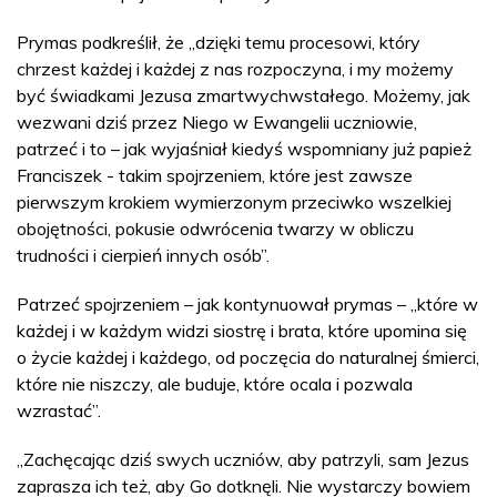
Prymas podkreślił, że „dzięki temu procesowi, który
chrzest każdej i każdej z nas rozpoczyna, i my możemy
być świadkami Jezusa zmartwychwstałego. Możemy, jak
wezwani dziś przez Niego w Ewangelii uczniowie,
patrzeć i to – jak wyjaśniał kiedyś wspomniany już papież
Franciszek - takim spojrzeniem, które jest zawsze
pierwszym krokiem wymierzonym przeciwko wszelkiej
obojętności, pokusie odwrócenia twarzy w obliczu
trudności i cierpień innych osób”.
Patrzeć spojrzeniem – jak kontynuował prymas – „które w
każdej i w każdym widzi siostrę i brata, które upomina się
o życie każdej i każdego, od poczęcia do naturalnej śmierci,
które nie niszczy, ale buduje, które ocala i pozwala
wzrastać”.
„Zachęcając dziś swych uczniów, aby patrzyli, sam Jezus
zaprasza ich też, aby Go dotknęli. Nie wystarczy bowiem