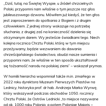
„Dziś, tutaj, na Świętej Wyspie, u źródeł chrzcielnych
Polski, przypomni nam właśnie o tym jeszcze raz głos
jubileuszowego dzwonu. Mówiłem już kiedyś, że ten głos
jest zaproszeniem do spotkania z Bogiem i z drugim
człowiekiem. Z jednej strony wskazuje na potrzebę
słuchania, z drugiej zaś na konieczność dzielenia się
otrzymanym darem. Wy jesteście świadkami tego. Niech
kolejna rocznica Chrztu Polski, którą w tym miejscu
przeżywamy, będzie wezwaniem do dawania
chrześcijańskiego świadectwa, obudzi nasze sumienia i
przypomni nam, że właśnie w ten sposób ukształtował
się tożsamość narodu na polskiej ziemi” – wskazał prymas.
W homilii hierarcha wspomniał także m.in. zmarłego w
2022 roku dyrektora Muzeum Pierwszych Piastów na
Lednicy, historyka prof. dr hab. Andrzeja Marka Wyrwę,
który wskazywał podczas obchodów 1050. rocznicy
Chrztu Polski, że Ostrów Lednicki „to miejsce nazywane
od ok. 1000 roku Polonią, a potem Poloniae Maioris –