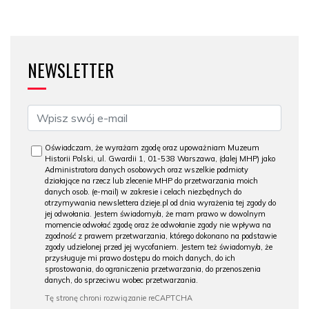
NEWSLETTER
Oświadczam, że wyrażam zgodę oraz upoważniam Muzeum
Historii Polski, ul. Gwardii 1, 01-538 Warszawa, (dalej MHP) jako
Administratora danych osobowych oraz wszelkie podmioty
działające na rzecz lub zlecenie MHP do przetwarzania moich
danych osob. (e-mail) w zakresie i celach niezbędnych do
otrzymywania newslettera dzieje.pl od dnia wyrażenia tej zgody do
jej odwołania. Jestem świadomy/a, że mam prawo w dowolnym
momencie odwołać zgodę oraz że odwołanie zgody nie wpływa na
zgodność z prawem przetwarzania, którego dokonano na podstawie
zgody udzielonej przed jej wycofaniem. Jestem też świadomy/a, że
przysługuje mi prawo dostępu do moich danych, do ich
sprostowania, do ograniczenia przetwarzania, do przenoszenia
danych, do sprzeciwu wobec przetwarzania.