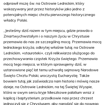
odprawił mszę św. na Ostrowie Lednickim, który
wskazywany jest przez historyków jako jedno z
potencjalnych miejsc chrztu pierwszego historycznego
władcy Polski.
„Jesteśmy dziś razem w tym miejscu, gdzie prawda o
Zmartwychwstałym i o naszym życiu w Chrystusie
przemawia do nas ze szczególną mocą. Przemawia mocą
lednickiego krzyża, odkrytej właśnie tutaj, na Ostrowie
Lednickim, +stauroteki+, czyli relikwiarza służącego do
przechowywania cząstek Krzyża świętego. Przemawia
mocą tego miejsca, w którym sprawujemy dziś, w
ustanowione pięć lat temu uchwałą sejmową Narodowe
Święto Chrztu Polski, uroczystą Eucharystię. Także
bowiem tutaj, jak zaświadcza nam historia i mówią nasze
dzieje, na Ostrowie Lednickim, na tej Świętej Wyspie,
która w swym sercu kryje Mieszkowe palatium wraz z
kaplicą i baptysterium, przodkowie nasi przez chrzest
jednoczyli się z Chrystusem, aby narodzić się do nowego