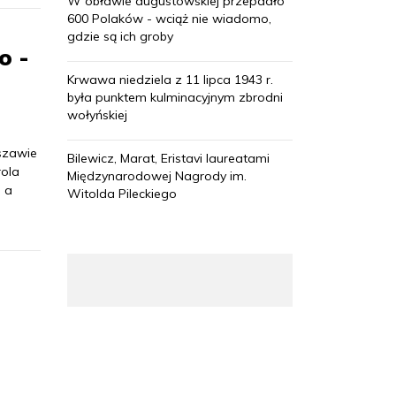
W obławie augustowskiej przepadło
600 Polaków - wciąż nie wiadomo,
gdzie są ich groby
o -
Krwawa niedziela z 11 lipca 1943 r.
była punktem kulminacyjnym zbrodni
wołyńskiej
szawie
Bilewicz, Marat, Eristavi laureatami
rola
Międzynarodowej Nagrody im.
 a
Witolda Pileckiego