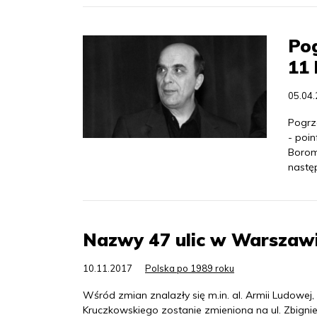
Pog
11 
05.04
Pogrz
- poi
Borom
nastę
Nazwy 47 ulic w Warszawi
10.11.2017
Polska po 1989 roku
Wśród zmian znalazły się m.in. al. Armii Ludowej,
Kruczkowskiego zostanie zmieniona na ul. Zbigni