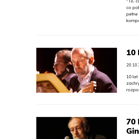
"To, c
co po
pełne
kompo
10 
20.10
10 lat
zachr
rozpo
70 
Gi