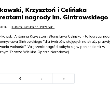
kowski, Krzysztoń i Celińska
reatami nagrody im. Gintrowskiego
.2016
Kultura i sztuka po 1989 roku
lkowski, Antonina Krzysztoń i Stanisława Celińska - to laureaci na
rzemysława Gintrowskiego "dla twórców stojących na straży prawdy
wania wolności". Wręczenie nagród odbyło się w poniedziałek w
cznym Teatrze Wielkim-Operze Narodowej.
››
Ostatni
3
›
»