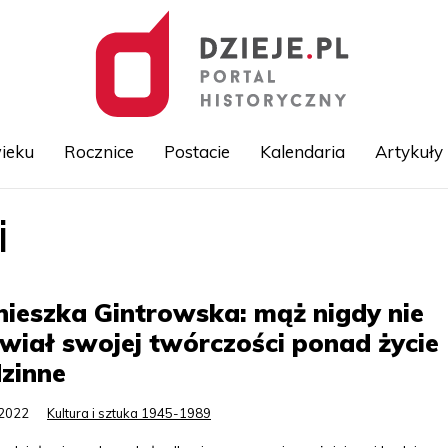
ieku
Rocznice
Postacie
Kalendaria
Artykuły
i
Przejdź
do
treści
ieszka Gintrowska: mąż nigdy nie
wiał swojej twórczości ponad życie
zinne
.2022
Kultura i sztuka 1945-1989