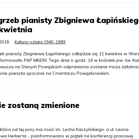
rzeb pianisty Zbigniewa Łapińskieg
kwietnia
.2018
Kultura i sztuka 1945-1989
eb pianisty Zbigniewa Łapińskiego odbędzie się 11 kwietnia w War
nformowało PAP MKiDN. Tego dnia o godz. 14 w kościele pw. św. Ka
eusza na Starych Powązkach odprawiona zostanie msza żałobna,
pnie pianista spocznie na Cmentarzu Powązkowskim.
e zostaną zmienione
 która od tej pory ma nosić im. Lecha Kaczyńskiego, a ul. Leona
ewa Herberta - poinformowano w piątek na konferencji prasowej