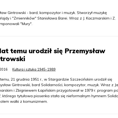
sław Gintrowski - bard, kompozytor i muzyk. Stworzył muzykę
ajdy i "Zmienników" Stanisława Barei. Wraz z J. Kaczmarskim i Z.
omponowali "Mury".
lat temu urodził się Przemysław
ntrowski
.2016
Kultura i sztuka 1945-1989
 temu, 21 grudnia 1951 r., w Stargardzie Szczecińskim urodził się
ysław Gintrowski, bard Solidarności, kompozytor, muzyk. Wraz z J
arskim i Zbigniewem Łapińskim przygotował w 1979 r. program po
", którego tytułowa piosenka stała się nieformalnym hymnem Solida
bolem walki z komunizmem.