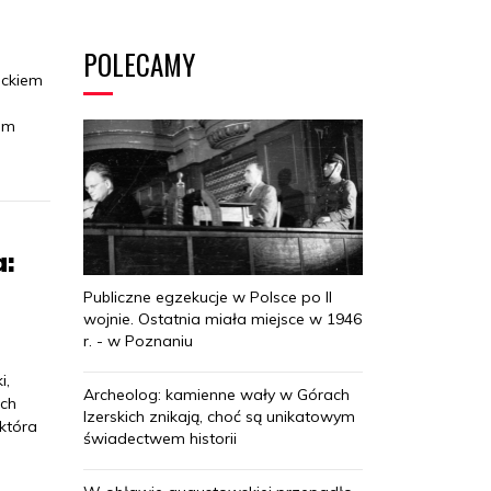
POLECAMY
ackiem
nem
a:
Publiczne egzekucje w Polsce po II
wojnie. Ostatnia miała miejsce w 1946
r. - w Poznaniu
i,
Archeolog: kamienne wały w Górach
ach
Izerskich znikają, choć są unikatowym
 która
świadectwem historii