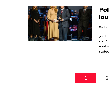
Pol
lau
05.12
Jan Po
im. P
umiło
stołe
Pagination
1
2