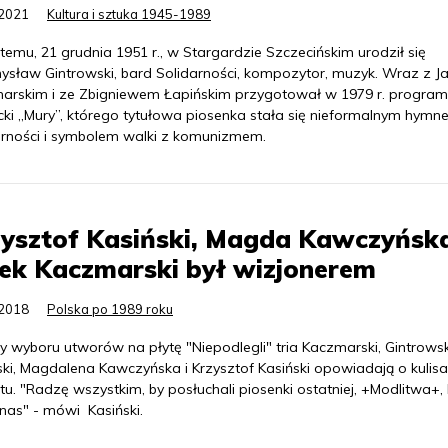
.2021
Kultura i sztuka 1945-1989
 temu, 21 grudnia 1951 r., w Stargardzie Szczecińskim urodził się
ysław Gintrowski, bard Solidarności, kompozytor, muzyk. Wraz z J
arskim i ze Zbigniewem Łapińskim przygotował w 1979 r. program
cki „Mury”, którego tytułowa piosenka stała się nieformalnym hym
arności i symbolem walki z komunizmem.
ysztof Kasiński, Magda Kawczyńsk
ek Kaczmarski był wizjonerem
.2018
Polska po 1989 roku
 wyboru utworów na płytę "Niepodlegli" tria Kaczmarski, Gintrowsk
ski, Magdalena Kawczyńska i Krzysztof Kasiński opowiadają o kulis
tu. "Radzę wszystkim, by posłuchali piosenki ostatniej, +Modlitwa+,
 nas" - mówi Kasiński.