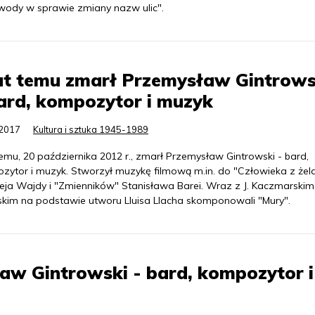
ody w sprawie zmiany nazw ulic".
at temu zmarł Przemysław Gintrows
ard, kompozytor i muzyk
.2017
Kultura i sztuka 1945-1989
temu, 20 października 2012 r., zmarł Przemysław Gintrowski - bard,
zytor i muzyk. Stworzył muzykę filmową m.in. do "Człowieka z żel
eja Wajdy i "Zmienników" Stanisława Barei. Wraz z J. Kaczmarskim 
skim na podstawie utworu Lluisa Llacha skomponowali "Mury".
aw Gintrowski - bard, kompozytor i