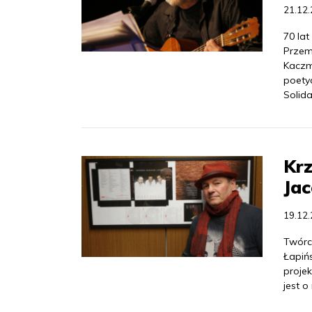
21.12
70 lat
Przem
Kaczm
poety
Solid
Krz
Jac
19.12
Twórcy
Łapiń
projek
jest o