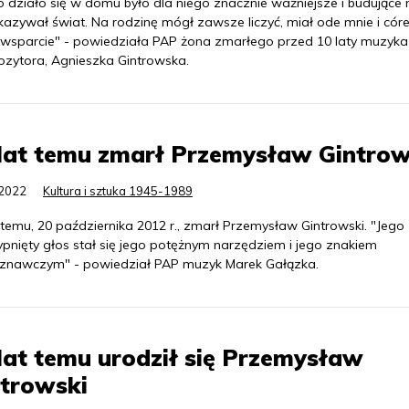
o działo się w domu było dla niego znacznie ważniejsze i budujące n
kazywał świat. Na rodzinę mógł zawsze liczyć, miał ode mnie i cór
 wsparcie" - powiedziała PAP żona zmarłego przed 10 laty muzyka 
zytora, Agnieszka Gintrowska.
lat temu zmarł Przemysław Gintrow
.2022
Kultura i sztuka 1945-1989
 temu, 20 października 2012 r., zmarł Przemysław Gintrowski. "Jego
ypnięty głos stał się jego potężnym narzędziem i jego znakiem
znawczym" - powiedział PAP muzyk Marek Gałązka.
lat temu urodził się Przemysław
ntrowski