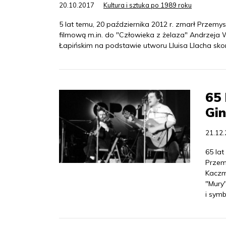
20.10.2017
Kultura i sztuka po 1989 roku
5 lat temu, 20 października 2012 r. zmarł Przemy
filmową m.in. do "Człowieka z żelaza" Andrzeja W
Łapińskim na podstawie utworu Lluisa Llacha sk
65 
Gi
21.12
65 lat
Przem
Kaczm
"Mury
i sym