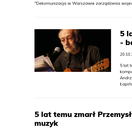
"Dekomunizacja w Warszawie zarządzenia wojew
5 l
- b
20.10
5 lat 
kompo
Andrz
Łapiń
5 lat temu zmarł Przemysł
muzyk