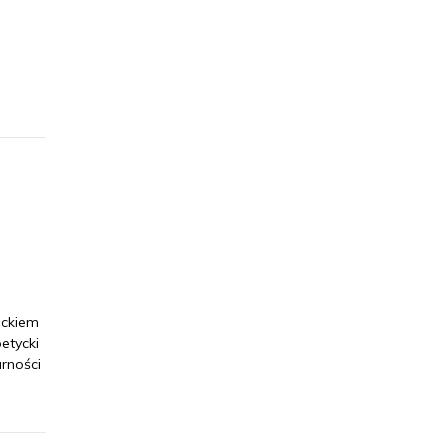
ackiem
etycki
rności