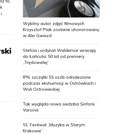
iż to,
ek
i
Wybitny autor zdjęć filmowych
Krzysztof Ptak zostanie uhonorowany
w Alei Gwiazd
ski
Stefcia i ordynat Waldemar wracają
do Łańcuta; 50 lat od premiery
„Trędowatej”
IPN: szczątki 55 osób odnalezione
podczas ekshumacji w Ostrówkach i
Woli Ostrowieckiej
Tak wygląda nowa siedziba Sinfonii
Varsovii
51. Festiwal „Muzyka w Starym
Krakowie”