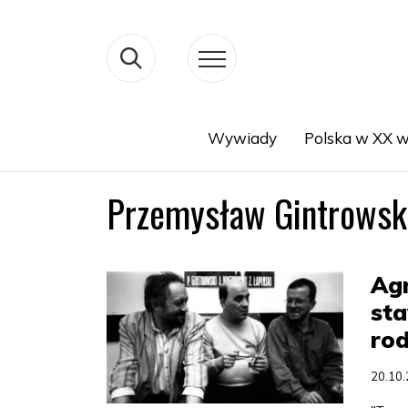
Wywiady
Polska w XX w
Search
Przemysław Gintrowsk
Agn
sta
rod
20.10