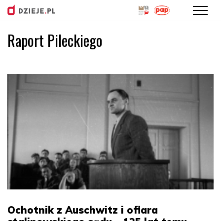
Raport Pileckiego
Przejdź
do
treści
Ochotnik z Auschwitz i ofiara