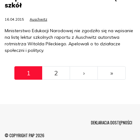
szkół
16.04.2015
Auschwitz
Ministerstwo Edukacji Narodowej nie zgodziło się na wpisanie
na listę lektur szkolnych raportu z Auschwitz autorstwa
rotmistrza Witolda Pileckiego. Apelowali o to działacze
społeczni i politycy.
Pagination
››
Ostatni
1
2
›
»
Menu Footer
DEKLARACJA DOSTĘPNOŚCI
© COPYRIGHT PAP 2026