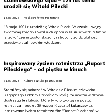
stalinowskiego sądu – 125 lat temu
urodził się Witold Pilecki
13.05.2026
Polskie Państwo Podziemne
13 maja 1901 r. urodził się Witold Pilecki. W czasie II wojny
światowej zorganizował ruch oporu w KL Auschwitz, a tuż po
jej zakończeniu został skazany i stracony za działalność
przeciwko stalinowskim władzom.
Inspirowany życiem rotmistrza „Raport
Pileckiego” – od piątku w kinach
31.08.2023
Kultura i sztuka po 1989 roku
Staraliśmy się pokazać w Witoldzie Pileckim człowieka
ulegającego ludzkim słabościom. Myślę, że uważni widzowie
dostrzegą te słabości, które tylko przybliżą im postać
rotmistrza – podkreślił reżyser Krzysztof Łukaszewicz.
Inspirowany życiem rotmistrza film "Raport Pileckiego" w