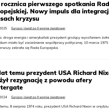
 rocznica pierwszego spotkania Ra
opejskiej. Nowy impuls dla integracj
sach kryzysu
.2025
Europa i świat po II wojnie światowej
ja, droga energia i amerykański prezydent grożący wycofaniem żołni
ium miało być zacieśnienie współpracy politycznej. 10 marca 1975 
ierwszy zebrała się Rada Europejska.
lat temu prezydent USA Richard Ni
żył rezygnację z powodu afery
tergate
.2024
Europa i świat po II wojnie światowej
 temu, 8 sierpnia 1974 roku, prezydent USA Richard Nixon w orędziu