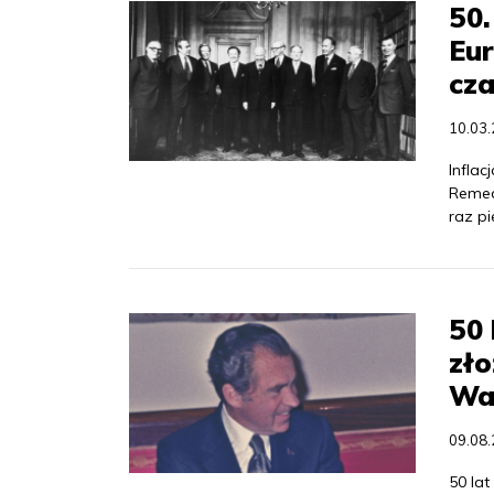
50.
Eur
cza
10.03
Inflac
Remed
raz p
50 
zło
Wa
09.08
50 lat