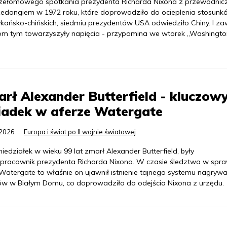
zełomowego spotkania prezydenta Richarda Nixona z przewodni
edongiem w 1972 roku, które doprowadziło do ocieplenia stosunk
kańsko-chińskich, siedmiu prezydentów USA odwiedziło Chiny. I z
om tym towarzyszyły napięcia - przypomina we wtorek „Washingto
rł Alexander Butterfield - kluczow
iadek w aferze Watergate
.2026
Europa i świat po II wojnie światowej
edziałek w wieku 99 lat zmarł Alexander Butterfield, były
pracownik prezydenta Richarda Nixona. W czasie śledztwa w spra
 Watergate to właśnie on ujawnił istnienie tajnego systemu nagryw
w w Białym Domu, co doprowadziło do odejścia Nixona z urzędu.