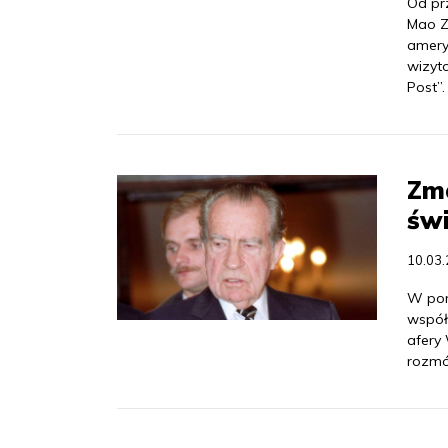
Od pr
Mao Z
amery
wizyt
Post”.
Zma
św
10.03
W poni
współ
afery
rozmó