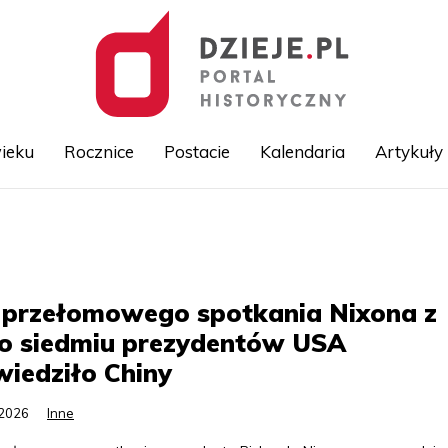
ieku
Rocznice
Postacie
Kalendaria
Artykuły
Przejdź
do
treści
 przełomowego spotkania Nixona z
o siedmiu prezydentów USA
iedziło Chiny
.2026
Inne