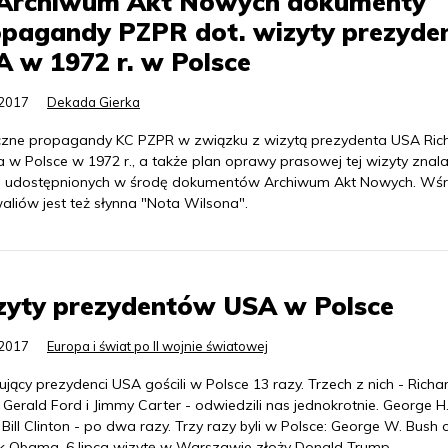
Archiwum Akt Nowych dokumenty
opagandy PZPR dot. wizyty prezyde
 w 1972 r. w Polsce
.2017
Dekada Gierka
zne propagandy KC PZPR w związku z wizytą prezydenta USA Ric
 w Polsce w 1972 r., a także plan oprawy prasowej tej wizyty znala
 udostępnionych w środę dokumentów Archiwum Akt Nowych. Wś
aliów jest też słynna "Nota Wilsona".
zyty prezydentów USA w Polsce
.2017
Europa i świat po II wojnie światowej
jący prezydenci USA gościli w Polsce 13 razy. Trzech z nich - Richa
 Gerald Ford i Jimmy Carter - odwiedzili nas jednokrotnie. George H
 Bill Clinton - po dwa razy. Trzy razy byli w Polsce: George W. Bush 
k Obama. 6 lipca wizytę w Warszawie złoży Donald Trump.