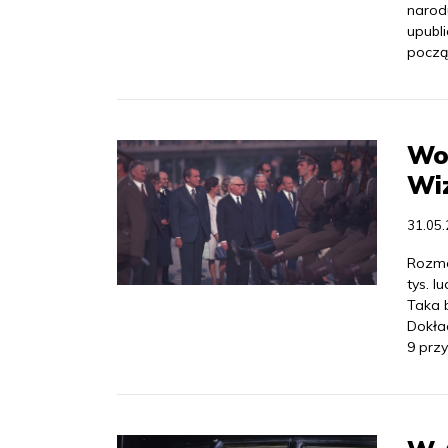
narodu
upubl
począ
Wol
Wi
31.05
Rozmo
tys. 
Taka 
Dokła
9 prz