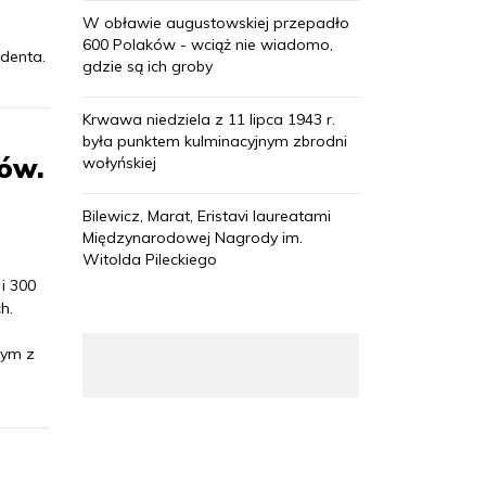
W obławie augustowskiej przepadło
600 Polaków - wciąż nie wiadomo,
denta.
gdzie są ich groby
Krwawa niedziela z 11 lipca 1943 r.
była punktem kulminacyjnym zbrodni
rów.
wołyńskiej
Bilewicz, Marat, Eristavi laureatami
Międzynarodowej Nagrody im.
Witolda Pileckiego
i 300
h.
zym z