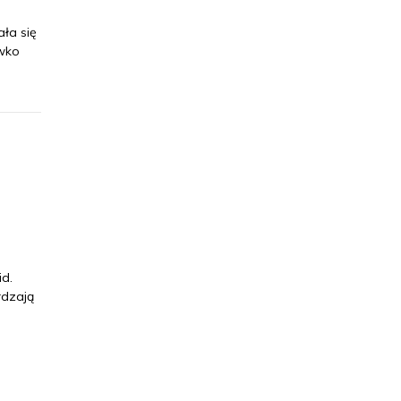
ła się
iwko
d.
rdzają