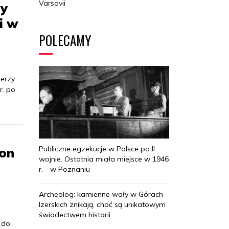
Varsovii
dy
i w
POLECAMY
erzy.
r. po
Publiczne egzekucje w Polsce po II
xon
wojnie. Ostatnia miała miejsce w 1946
r. - w Poznaniu
Archeolog: kamienne wały w Górach
Izerskich znikają, choć są unikatowym
świadectwem historii
 do