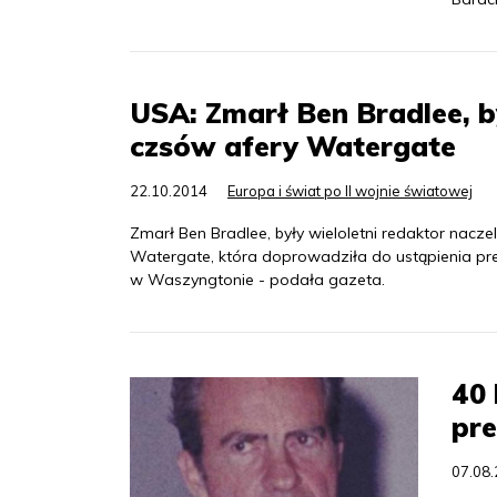
USA: Zmarł Ben Bradlee, b
czsów afery Watergate
22.10.2014
Europa i świat po II wojnie światowej
Zmarł Ben Bradlee, były wieloletni redaktor nacze
Watergate, która doprowadziła do ustąpienia pr
w Waszyngtonie - podała gazeta.
40 
pre
07.08