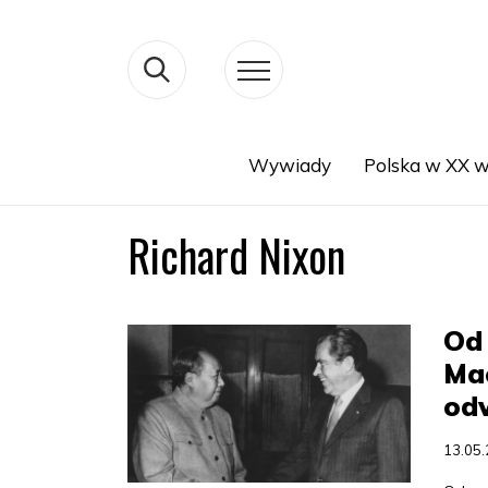
Wywiady
Polska w XX w
Search
Richard Nixon
Od
Ma
odw
13.05