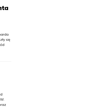
nta
harda
zły się
ród
rd
.W.
oraz