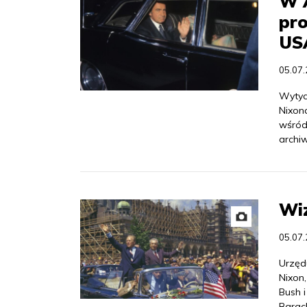
W 
pr
USA
05.07
Wytyc
Nixona
wśród
archiw
Wi
05.07
Urzędu
Nixon,
Bush i
Barac