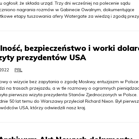
 ogłosił, że składa urząd. Trzy dni wcześniej na polecenie sądu
iczniono nagrania rozmów w Gabinecie Owalnym, dokumentujące
tkowe etapy tuszowania afery Watergate za wiedzą i zgodą prezy
ność, bezpieczeństwo i worki dola
zyty prezydentów USA
.2022
PRL
wy o wizycie bez zapytania o zgodę Moskwy, entuzjazm w Polsce 
ludzi na trasach przejazdu, a w tle rozmowy o ogromnych pieniądzac
była pierwsza wizyta prezydenta Stanów Zjednoczonych w Polsce.
dnie 50 lat temu do Warszawy przyleciał Richard Nixon. Był pierws
ywódców USA, którzy odwiedzili nasz kraj.