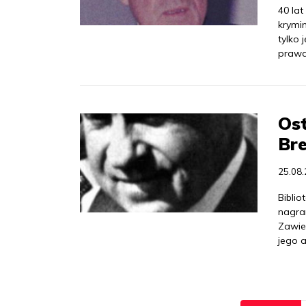
40 lat
krymi
tylko
praw
Ost
Bre
25.08
Bibli
nagra
Zawie
jego 