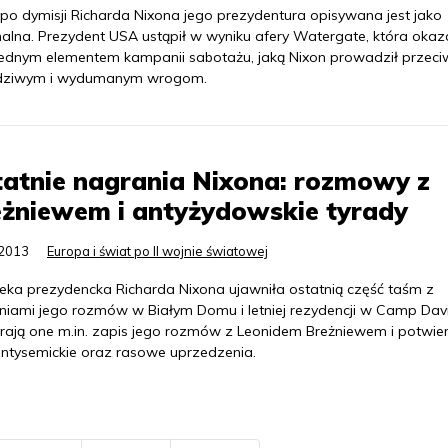
 po dymisji Richarda Nixona jego prezydentura opisywana jest jako
nalna. Prezydent USA ustąpił w wyniku afery Watergate, która okaza
 jednym elementem kampanii sabotażu, jaką Nixon prowadził przec
dziwym i wydumanym wrogom.
atnie nagrania Nixona: rozmowy z
żniewem i antyżydowskie tyrady
.2013
Europa i świat po II wojnie światowej
oteka prezydencka Richarda Nixona ujawniła ostatnią część taśm z
niami jego rozmów w Białym Domu i letniej rezydencji w Camp Davi
rają one m.in. zapis jego rozmów z Leonidem Breżniewem i potwie
antysemickie oraz rasowe uprzedzenia.