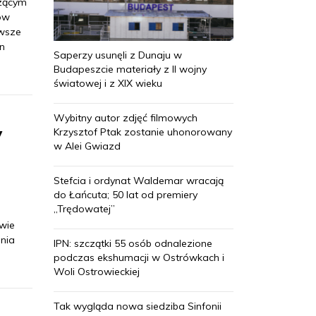
czącym
ów
awsze
n
Saperzy usunęli z Dunaju w
Budapeszcie materiały z II wojny
światowej i z XIX wieku
Wybitny autor zdjęć filmowych
y
Krzysztof Ptak zostanie uhonorowany
w Alei Gwiazd
Stefcia i ordynat Waldemar wracają
do Łańcuta; 50 lat od premiery
„Trędowatej”
wie
ania
IPN: szczątki 55 osób odnalezione
podczas ekshumacji w Ostrówkach i
Woli Ostrowieckiej
Tak wygląda nowa siedziba Sinfonii