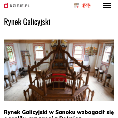
Rynek Galicyjski
Przejdź
do
treści
Rynek Galicyjski w Sanoku wzbogacił się