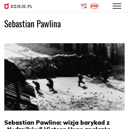
Sebastian Pawlina
Przejdź
do
treści
Sebastian Pawlina: wizja barykad z