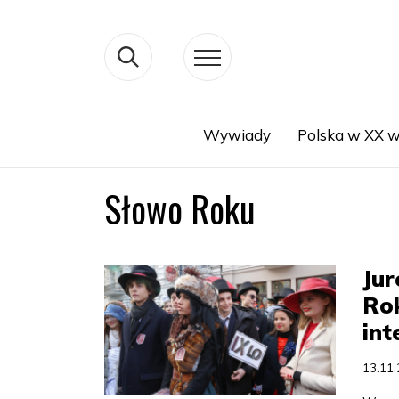
Wywiady
Polska w XX w
Search
Słowo Roku
Jur
Ro
int
13.11