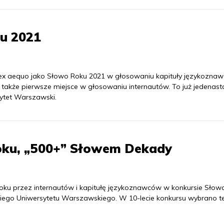
u 2021
e ex aequo jako Słowo Roku 2021 w głosowaniu kapituły językozna
 także pierwsze miejsce w głosowaniu internautów. To już jedenast
ytet Warszawski.
ku, „500+” Słowem Dekady
ku przez internautów i kapitułę językoznawców w konkursie Słow
kiego Uniwersytetu Warszawskiego. W 10-lecie konkursu wybrano t