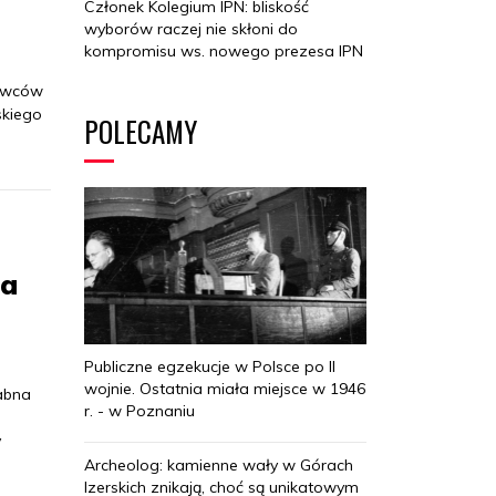
Członek Kolegium IPN: bliskość
wyborów raczej nie skłoni do
kompromisu ws. nowego prezesa IPN
nawców
skiego
POLECAMY
wa
Publiczne egzekucje w Polsce po II
wojnie. Ostatnia miała miejsce w 1946
abna
r. - w Poznaniu
y
Archeolog: kamienne wały w Górach
Izerskich znikają, choć są unikatowym