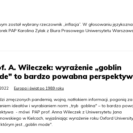
ym został wybrany rzeczownik „inflacja”. W głosowaniu językoz
orek PAP Karolina Zylak z Biura Prasowego Uniwersytetu Warszaw
f. A. Wileczek: wyrażenie „goblin
de" to bardzo powabna perspekty
.2022
Europa i świat po 1989 roku
udzi zmęczonych pandemią, wojną, natłokiem informacji, pogonią za
aniem ideałów i wyrabianiem norm „tryb goblina" – to bardzo pow
ektywa - mówi PAP prof. Anna Wileczek z Uniwersytetu Jana
nowskiego w Kielcach, wyjaśniając wyrażenie roku Oxford Universit
 którym jest „goblin mode".