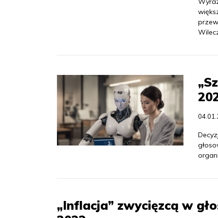
Wyrazy
więks
przew
Wilec
„Sz
20
04.01
Decyzj
głoso
organ
„Inflacja” zwycięzcą w g