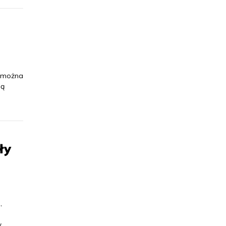
e można
ją
ły
,
w