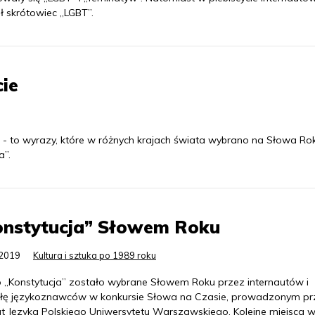
ł skrótowiec „LGBT”.
ie
mos” - to wyrazy, które w różnych krajach świata wybrano na Słowa Ro
a”.
onstytucja” Słowem Roku
.2019
Kultura i sztuka po 1989 roku
 „Konstytucja” zostało wybrane Słowem Roku przez internautów i
ułę językoznawców w konkursie Słowa na Czasie, prowadzonym pr
tut Języka Polskiego Uniwersytetu Warszawskiego. Kolejne miejsca 