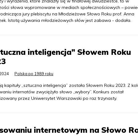
 i wyrażenia, które znalazły się w finałowej dwudziestce, to w
zości słowa wypromowane w mediach społecznościowych – powie
odnicząca jury plebiscytu na Młodzieżowe Słowo Roku prof. Anna
zek. Istotą używania młodzieżowych słów jest zabawa - dodała.
tuczna inteligencja” Słowem Roku
23
.2024
Polska po 1989 roku
ą kapituły „sztuczna inteligencja” została Słowem Roku 2023. Z kol
waniu internatów zwyciężyło słowo „wybory”. Konkurs został
izowany przez Uniwersytet Warszawski po raz trzynasty.
łosowaniu internetowym na Słowo R