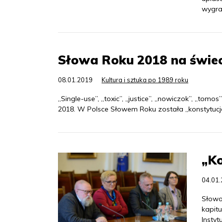
wygra
Słowa Roku 2018 na świec
08.01.2019
Kultura i sztuka po 1989 roku
„Single-use”, „toxic”, „justice”, „nowiczok”, „to
2018. W Polsce Słowem Roku została „konstytucj
„K
04.01
Słowo
kapit
Insty