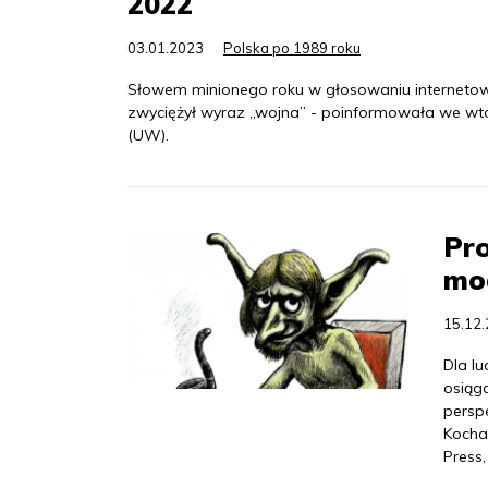
2022
03.01.2023
Polska po 1989 roku
Słowem minionego roku w głosowaniu internetow
zwyciężył wyraz „wojna” - poinformowała we wt
(UW).
Pro
mo
15.12
Dla l
osiąg
persp
Kocha
Press,