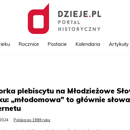
ieku
Rocznice
Postacie
Kalendaria
Artykuły
Przejdź
do
treści
orka plebiscytu na Młodzieżowe Sł
ku: „młodomowa” to głównie słowa
ernetu
.2024
Polska po 1989 roku