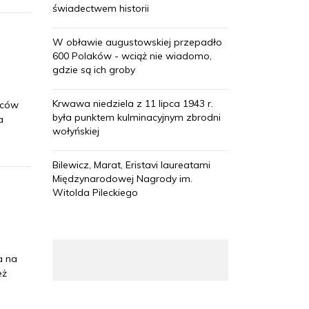
świadectwem historii
W obławie augustowskiej przepadło
600 Polaków - wciąż nie wiadomo,
gdzie są ich groby
Krwawa niedziela z 11 lipca 1943 r.
wców
była punktem kulminacyjnym zbrodni
a
wołyńskiej
Bilewicz, Marat, Eristavi laureatami
Międzynarodowej Nagrody im.
Witolda Pileckiego
a na
eż