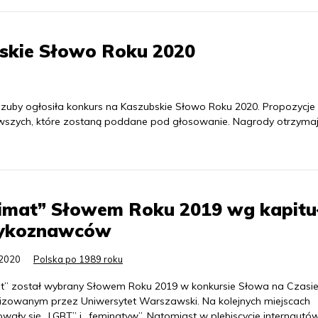
skie Słowo Roku 2020
uby ogłosiła konkurs na Kaszubskie Słowo Roku 2020. Propozycj
kawszych, które zostaną poddane pod głosowanie. Nagrody otrzyma
limat” Słowem Roku 2019 wg kapitu
zykoznawców
.2020
Polska po 1989 roku
at” został wybrany Słowem Roku 2019 w konkursie Słowa na Czasie
izowanym przez Uniwersytet Warszawski. Na kolejnych miejscach
wały się „LGBT” i „feminatyw”. Natomiast w plebiscycie internautó