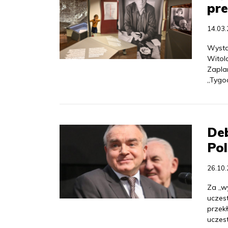
pre
14.03
Wysta
Witol
Zapla
„Tygo
Deb
Pol
26.10
Za „w
uczest
przekł
uczest