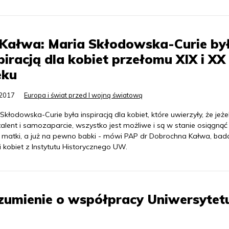
 Kałwa: Maria Skłodowska-Curie by
piracją dla kobiet przełomu XIX i XX
eku
.2017
Europa i świat przed I wojną światową
Skłodowska-Curie była inspiracją dla kobiet, które uwierzyły, że jeżel
alent i samozaparcie, wszystko jest możliwe i są w stanie osiągnąć
ch matki, a już na pewno babki - mówi PAP dr Dobrochna Kałwa, ba
ii kobiet z Instytutu Historycznego UW.
umienie o współpracy Uniwersytet