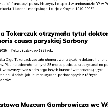
ietnia) francuscy i polscy historycy i eksperci w ambasadzie RP w P
tkaniu "Historia i manipulacje. Lekcje z Katynia 1940-2025".
a Tokarczuk otrzymała tytuł dokto
oris causa paryskiej Sorbony
.2025
Kultura i sztuka po 1989 roku
stka Olga Tokarczuk została uhonorowana tytułem doktora honoris
y. Pisarka odebrała ten tytuł 25 marca podczas uroczystości na pa
ni, w towarzystwie siedmiorga innych laureatów reprezentujących
no nauki ścisłe, jak i humanistyczne, pochodzących z różnych
nentów.
stawa Muzeum Gombrowicza we Ws