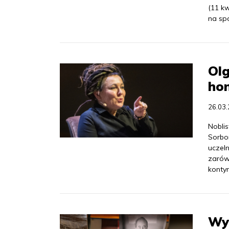
(11 kw
na spo
Olg
hon
26.03
Nobli
Sorbon
uczel
zarów
konty
Wy