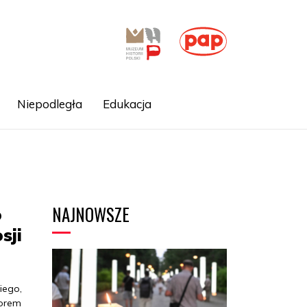
Niepodległa
Edukacja
NAJNOWSZE
o
sji
iego,
zorem