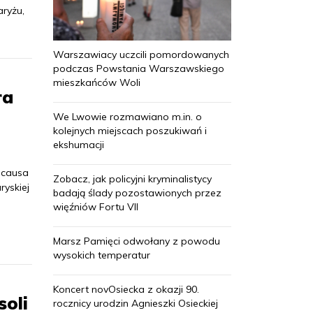
aryżu,
Warszawiacy uczcili pomordowanych
podczas Powstania Warszawskiego
mieszkańców Woli
ra
We Lwowie rozmawiano m.in. o
kolejnych miejscach poszukiwań i
ekshumacji
 causa
Zobacz, jak policyjni kryminalistycy
ryskiej
badają ślady pozostawionych przez
więźniów Fortu VII
Marsz Pamięci odwołany z powodu
wysokich temperatur
Koncert novOsiecka z okazji 90.
oli
rocznicy urodzin Agnieszki Osieckiej