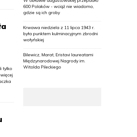
W obławie augustowskiej przepadło
600 Polaków - wciąż nie wiadomo,
gdzie są ich groby
ła
Krwawa niedziela z 11 lipca 1943 r.
była punktem kulminacyjnym zbrodni
wołyńskiej
Bilewicz, Marat, Eristavi laureatami
Międzynarodowej Nagrody im.
Witolda Pileckiego
i tylko
 więcej
daczka
u