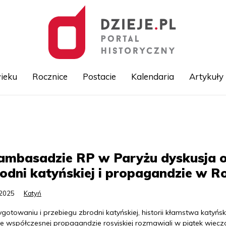
ieku
Rocznice
Postacie
Kalendaria
Artykuły
Przejdź
do
treści
ambasadzie RP w Paryżu dyskusja 
odni katyńskiej i propagandzie w Ro
.2025
Katyń
gotowaniu i przebiegu zbrodni katyńskiej, historii kłamstwa katyńsk
że współczesnej propagandzie rosyjskiej rozmawiali w piątek wiec