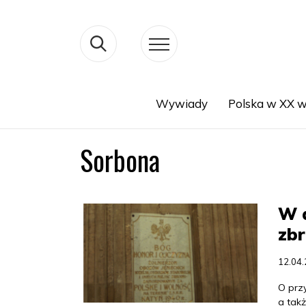
Wywiady
Polska w XX w
Search
Sorbona
W 
zbr
12.04
O przy
a tak