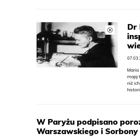
Dr
ins
wi
07.03
Maria 
mają t
niż i
histor
W Paryżu podpisano poroz
Warszawskiego i Sorbony