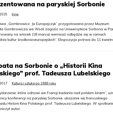
zentowana na paryskiej Sorbonie
.2025
Inne
wa „Gombrowicz. Ja Europejczyk” przygotowana przez Muzeum
da Gombrowicza we Wsoli zagości na Uniwersytecie Sorbona w Par
nowany na wtorek (18 marca) wernisaż odbędzie się w ramach
dnia kultur środkowoeuropejskich”. Ekspozycja potrwa do 11 kwietn
ata na Sorbonie o „Historii Kina
skiego” prof. Tadeusza Lubelskiego
.2017
Kultura i sztuka po 1989 roku
ydarzenie, które odnowi we Francji badania nad polskim kinem”, uzn
nicy konferencji na paryskiej Sorbonie, ukazanie się francuskiego
adu Historii Kina Polskiego prof. Tadeusza Lubelskiego. W spotkani
niczył autor.