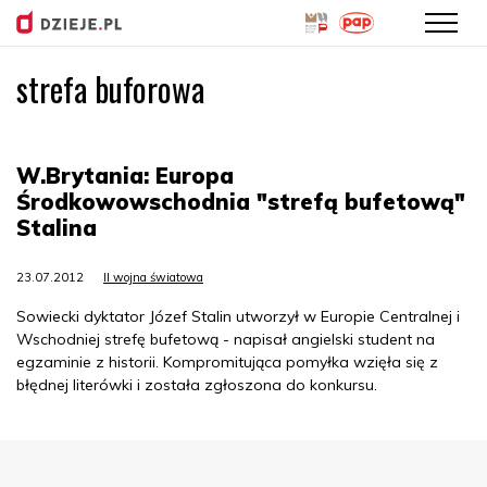
strefa buforowa
Przejdź
do
treści
W.Brytania: Europa
Środkowowschodnia "strefą bufetową"
Stalina
23.07.2012
II wojna światowa
Sowiecki dyktator Józef Stalin utworzył w Europie Centralnej i
Wschodniej strefę bufetową - napisał angielski student na
egzaminie z historii. Kompromitująca pomyłka wzięła się z
błędnej literówki i została zgłoszona do konkursu.