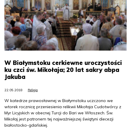
W Białymstoku cerkiewne uroczystości
ku czci św. Mikołaja; 20 lat sakry abpa
Jakuba
22.05.2018
Religia
W katedrze prawosławnej w Białymstoku uczczono we
wtorek rocznicę przeniesienia relikwii Mikołaja Cudotwórcy z
Myr Licyjskich w obecnej Turcji do Bari we Włoszech. Św.
Mikołaj jest patronem tej najważniejszej świątyni diecezji
białostocko-gdańskiej.