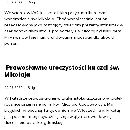
06.12.2022
Religia
We wtorek w Kościele katolickim przypada liturgiczne
wspomnienie św. Mikołaja. Choć współcześnie jest on
przedstawiany jako rozdający dzieciom prezenty staruszek w
czerwono-białym stroju, prawdziwy św. Mikołaj był biskupem
Miry i wsławił się m.in. ufundowaniem posagu dla ubogich
panien.
Prawosławne uroczystości ku czci św.
Mikołaja
22.05.2020
Religia
W katedrze prawosławnej w Białymstoku uczczono w piątek
rocznicę przeniesienia relikwii Mikołaja Cudotwórcy z Myr
Licyjskich w obecnej Turcji, do Bari we Włoszech. Św. Mikołaj
jest patronem tej najważniejszej świątyni prawosławnej
diecezji białostocko-gdańskiej.