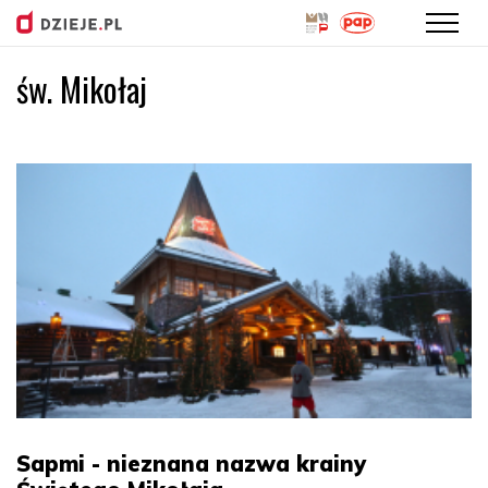
św. Mikołaj
Przejdź
do
treści
Sapmi - nieznana nazwa krainy