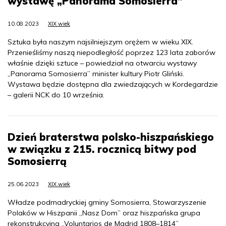
wystawę „Panorama Somosierra”
10.08.2023
XIX wiek
Sztuka była naszym najsilniejszym orężem w wieku XIX.
Przenieśliśmy naszą niepodległość poprzez 123 lata zaborów
właśnie dzięki sztuce – powiedział na otwarciu wystawy
„Panorama Somosierra” minister kultury Piotr Gliński.
Wystawa będzie dostępna dla zwiedzających w Kordegardzie
– galerii NCK do 10 września.
Dzień braterstwa polsko-hiszpańskiego
w związku z 215. rocznicą bitwy pod
Somosierrą
25.06.2023
XIX wiek
Władze podmadryckiej gminy Somosierra, Stowarzyszenie
Polaków w Hiszpanii „Nasz Dom” oraz hiszpańska grupa
rekonstrukcyjna „Voluntarios de Madrid 1808–1814”