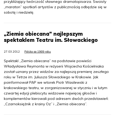
przybliżający twórczość sławnego dramatopisarza. Swoisty
„maraton” spotkań artystów z publicznością odbędzie się w
sobotę i niedzielę.
„Ziemia obiecana” najlepszym
spektaklem Teatru im. Słowackiego
27.03.2012
Polska po 1989 roku
Spektakl „Ziemia obiecana” na podstawie powieści
Władysława Reymonta w reżyserii Wojciecha Kościelniaka
został uznany przez widzów za najlepszą premierę zeszłego
roku w Tetrze im. Juliusza Słowackiego w Krakowie. Jak
poinformował PAP we wtorek Piotr Wasilewski z
krakowskiego teatru, w zorganizowanej w styczniu i w lutym
czwartej edycji plebiscytu widzowie najwięcej głosów i
komplementów kierowali pod adresem dwóch przedstawień:
„Czarnoksiężnik z krainy Oz” i „Ziemia obiecana”.