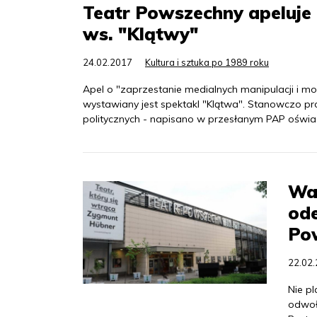
Teatr Powszechny apeluje 
ws. "Klątwy"
24.02.2017
Kultura i sztuka po 1989 roku
Apel o "zaprzestanie medialnych manipulacji i m
wystawiany jest spektakl "Klątwa". Stanowczo p
politycznych - napisano w przesłanym PAP oświa
War
od
Po
22.02
Nie p
odwoł