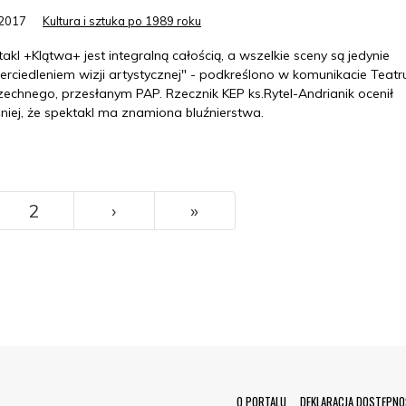
.2017
Kultura i sztuka po 1989 roku
akl +Klątwa+ jest integralną całością, a wszelkie sceny są jedynie
erciedleniem wizji artystycznej" - podkreślono w komunikacie Teatr
echnego, przesłanym PAP. Rzecznik KEP ks.Rytel-Andrianik ocenił
niej, że spektakl ma znamiona bluźnierstwa.
››
Ostatni
2
›
»
O PORTALU
DEKLARACJA DOSTĘPNO