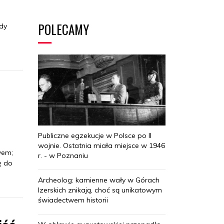
POLECAMY
idy
Publiczne egzekucje w Polsce po II
wojnie. Ostatnia miała miejsce w 1946
wem;
r. - w Poznaniu
ę do
Archeolog: kamienne wały w Górach
Izerskich znikają, choć są unikatowym
świadectwem historii