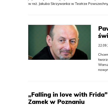
w reż. Jakuba Skrzywanka w Teatrze Powszechny
Pa
św
22.09
Chcem
tworz
Warsz
nowym
„Falling in love with Frid
Zamek w Poznaniu