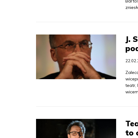
Bartos
zniesł
J. 
pod
22.02
Zaleca
wicep
teatr,
wicemi
Tea
to 