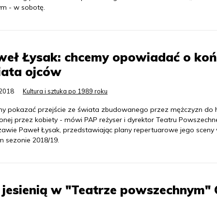
m - w sobotę.
weł Łysak: chcemy opowiadać o ko
iata ojców
.2018
Kultura i sztuka po 1989 roku
y pokazać przejście ze świata zbudowanego przez mężczyzn do hi
onej przez kobiety - mówi PAP reżyser i dyrektor Teatru Powszech
awie Paweł Łysak, przedstawiając plany repertuarowe jego sceny
 sezonie 2018/19.
a” jesienią w "Teatrze powszechnym"