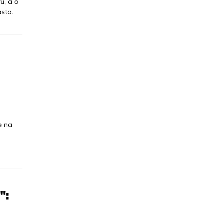
u, a o
asta.
e na
":