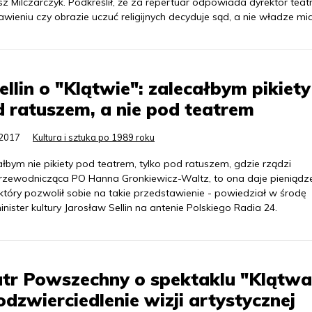
z Milczarczyk. Podkreślił, że za repertuar odpowiada dyrektor teatr
awieniu czy obrazie uczuć religijnych decyduje sąd, a nie władze mi
Sellin o "Klątwie": zalecałbym pikiety
 ratuszem, a nie pod teatrem
.2017
Kultura i sztuka po 1989 roku
łbym nie pikiety pod teatrem, tylko pod ratuszem, gdzie rządzi
rzewodnicząca PO Hanna Gronkiewicz-Waltz, to ona daje pieniądz
 który pozwolił sobie na takie przedstawienie - powiedział w środę
nister kultury Jarosław Sellin na antenie Polskiego Radia 24.
tr Powszechny o spektaklu "Klątwa
odzwierciedlenie wizji artystycznej