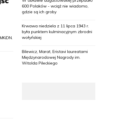
jść
W obławie augustowskiej przepadło
600 Polaków - wciąż nie wiadomo,
gdzie są ich groby
Krwawa niedziela z 11 lipca 1943 r.
była punktem kulminacyjnym zbrodni
wołyńskiej
 MKiDN.
Bilewicz, Marat, Eristavi laureatami
Międzynarodowej Nagrody im.
Witolda Pileckiego