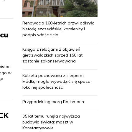
Renowacja 160-letnich drzwi odkryła
historię szczecińskiej kamienicy i
ńcu
podpis właściciela
Księga z relacjami z objawień
gietrzwałdzkich sprzed 150 lat
zostanie zakonserwowana
storii
nego w
Kobieta pochowana z sierpem i
 w
kłódką mogła wywodzić się spoza
lokalnej społeczności
Przypadek Ingeborg Bachmann
 CK
35 lat temu runęła najwyższa
budowla świata: maszt w
Konstantynowie