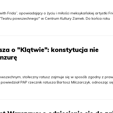
with Frida”, opowiadający o życiu i miłości meksykańskiej artystki Fr
 "Teatru powszechnego" w Centrum Kultury Zamek. Do końca roku
za o "Klątwie": konstytucja nie
nzurę
 Powszechnym, stołeczny ratusz zajmuje się w sposób zgodny z pra
 powiedział PAP rzecznik ratusza Bartosz Milczarczyk, odnosząc si