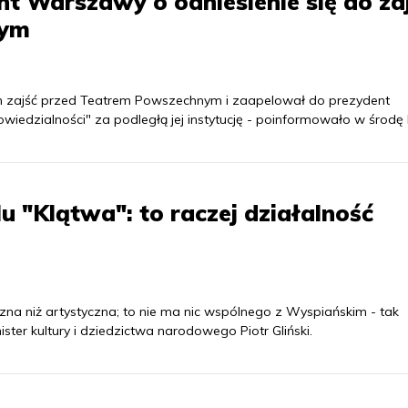
t Warszawy o odniesienie się do za
nym
ych zajść przed Teatrem Powszechnym i zaapelował do prezydent
iedzialności" za podległą jej instytucję - poinformowało w środę
lu "Klątwa": to raczej działalność
iczna niż artystyczna; to nie ma nic wspólnego z Wyspiańskim - tak
ster kultury i dziedzictwa narodowego Piotr Gliński.