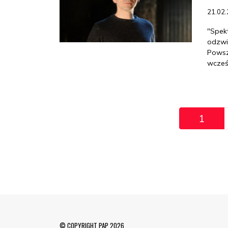
21.02
"Spekt
odzwi
Powsz
wcześ
Pagination
1
© COPYRIGHT PAP 2026