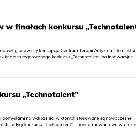
w w finałach konkursu „Technotalen
odowli glonów czy koncepcja Centrum Terapii Autyzmu – to niektór
k finałach tegorocznego konkursu „Technotalent” na innowacyjne
kursu „Technotalent”
ymi pomysłami na wdrożenia, w których stosowane są nowoczesne
zóstej edycji konkursu „Technotalent” – poinformowano we wtorek 