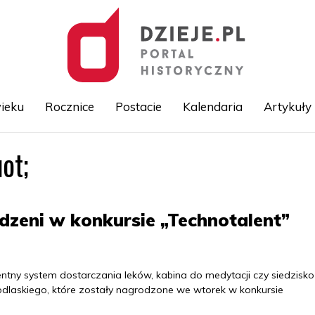
ieku
Rocznice
Postacie
Kalendaria
Artykuły
ot;
Przejdź
do
treści
dzeni w konkursie „Technotalent”
ntny system dostarczania leków, kabina do medytacji czy siedzisko
odlaskiego, które zostały nagrodzone we wtorek w konkursie