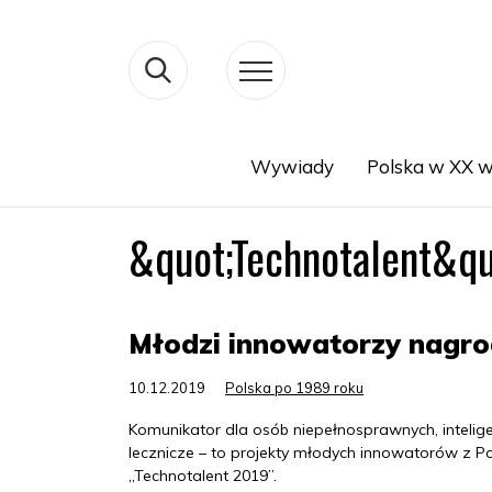
Wywiady
Polska w XX w
Search
&quot;Technotalent&qu
Młodzi innowatorzy nagro
10.12.2019
Polska po 1989 roku
Komunikator dla osób niepełnosprawnych, intelige
lecznicze – to projekty młodych innowatorów z P
„Technotalent 2019”.