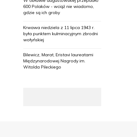
W obławie augustowskiej przepadło
600 Polaków - wciąż nie wiadomo,
gdzie są ich groby
Krwawa niedziela z 11 lipca 1943 r.
była punktem kulminacyjnym zbrodni
wołyńskiej
Bilewicz, Marat, Eristavi laureatami
Międzynarodowej Nagrody im.
Witolda Pileckiego