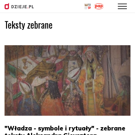
Teksty zebrane
Przejdź
do
treści
"Władza - symbole i rytuały" - zebrane