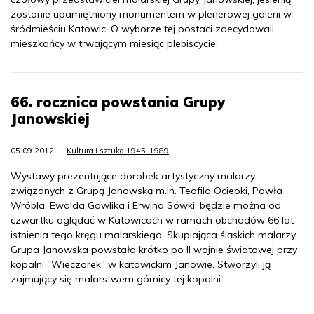
zostanie upamiętniony monumentem w plenerowej galerii w
śródmieściu Katowic. O wyborze tej postaci zdecydowali
mieszkańcy w trwającym miesiąc plebiscycie.
66. rocznica powstania Grupy
Janowskiej
05.09.2012
Kultura i sztuka 1945-1989
Wystawy prezentujące dorobek artystyczny malarzy
związanych z Grupą Janowską m.in. Teofila Ociepki, Pawła
Wróbla, Ewalda Gawlika i Erwina Sówki, będzie można od
czwartku oglądać w Katowicach w ramach obchodów 66 lat
istnienia tego kręgu malarskiego. Skupiająca śląskich malarzy
Grupa Janowska powstała krótko po II wojnie światowej przy
kopalni "Wieczorek" w katowickim Janowie. Stworzyli ją
zajmujący się malarstwem górnicy tej kopalni.