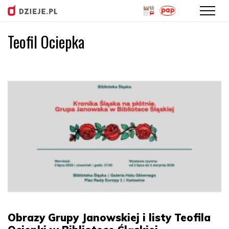
Teofil Ociepka
Przejdź
do
treści
Obrazy Grupy Janowskiej i listy Teofila