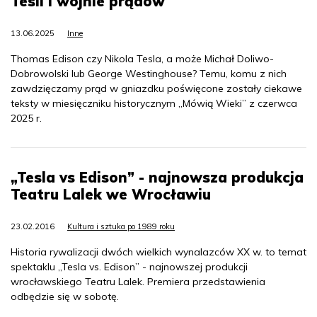
Tesli i wojnie prądów
13.06.2025
Inne
Thomas Edison czy Nikola Tesla, a może Michał Doliwo-
Dobrowolski lub George Westinghouse? Temu, komu z nich
zawdzięczamy prąd w gniazdku poświęcone zostały ciekawe
teksty w miesięczniku historycznym „Mówią Wieki” z czerwca
2025 r.
„Tesla vs Edison” - najnowsza produkcja
Teatru Lalek we Wrocławiu
23.02.2016
Kultura i sztuka po 1989 roku
Historia rywalizacji dwóch wielkich wynalazców XX w. to temat
spektaklu „Tesla vs. Edison” - najnowszej produkcji
wrocławskiego Teatru Lalek. Premiera przedstawienia
odbędzie się w sobotę.