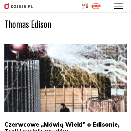
Thomas Edison
Przejdź
do
treści
Czerwcowe „Mówią Wieki” o Edisonie,