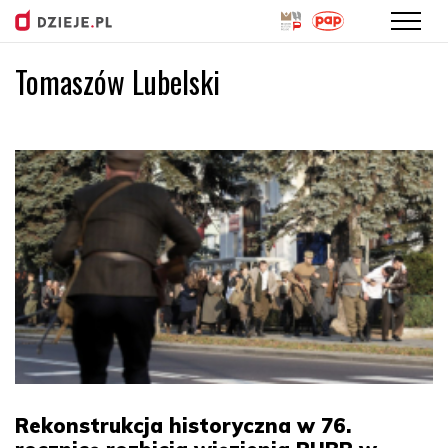
Tomaszów Lubelski
Przejdź
do
treści
Rekonstrukcja historyczna w 76.