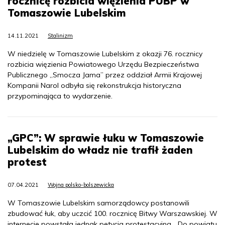
rocznicę rozbicia więzienia PUBP w
Tomaszowie Lubelskim
14.11.2021
Stalinizm
W niedzielę w Tomaszowie Lubelskim z okazji 76. rocznicy
rozbicia więzienia Powiatowego Urzędu Bezpieczeństwa
Publicznego „Smocza Jama” przez oddział Armii Krajowej
Kompanii Narol odbyła się rekonstrukcja historyczna
przypominająca to wydarzenie.
„GPC”: W sprawie łuku w Tomaszowie
Lubelskim do władz nie trafił żaden
protest
07.04.2021
Wojna polsko-bolszewicka
W Tomaszowie Lubelskim samorządowcy postanowili
zbudować łuk, aby uczcić 100. rocznicę Bitwy Warszawskiej. W
internecie powstała jednak petycja protestacyjna. „Do powiatu