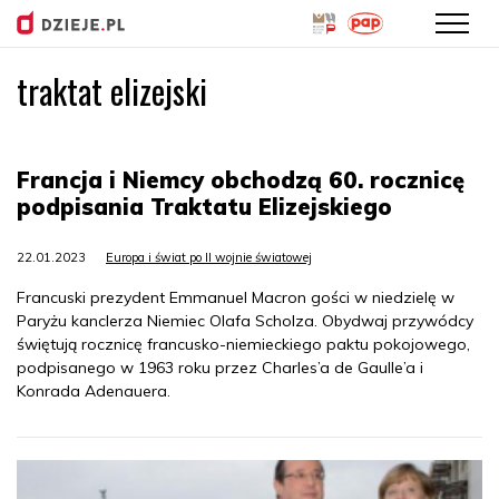
traktat elizejski
Przejdź
do
treści
Francja i Niemcy obchodzą 60. rocznicę
podpisania Traktatu Elizejskiego
22.01.2023
Europa i świat po II wojnie światowej
Francuski prezydent Emmanuel Macron gości w niedzielę w
Paryżu kanclerza Niemiec Olafa Scholza. Obydwaj przywódcy
świętują rocznicę francusko-niemieckiego paktu pokojowego,
podpisanego w 1963 roku przez Charles’a de Gaulle’a i
Konrada Adenauera.