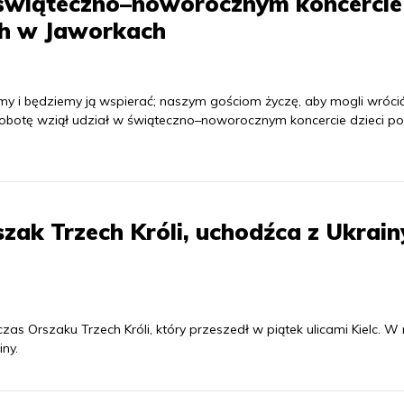
 świąteczno–noworocznym koncercie
ich w Jaworkach
my i będziemy ją wspierać; naszym gościom życzę, aby mogli wróci
botę wziął udział w świąteczno–noworocznym koncercie dzieci pols
szak Trzech Króli, uchodźca z Ukrain
zas Orszaku Trzech Króli, który przeszedł w piątek ulicami Kielc. W 
ny.