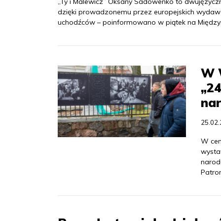
„Ty i Malewicz” Oksany Sadowenko to dwujęzyczna
dzięki prowadzonemu przez europejskich wydawcó
uchodźców – poinformowano w piątek na Między
W 
„24
nar
25.02
W cen
wysta
narod
Patron