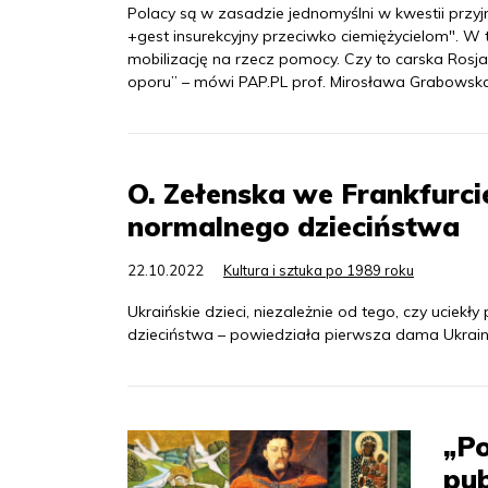
Polacy są w zasadzie jednomyślni w kwestii pr
+gest insurekcyjny przeciwko ciemiężycielom". W t
mobilizację na rzecz pomocy. Czy to carska Ros
oporu” – mówi PAP.PL prof. Mirosława Grabowska
O. Zełenska we Frankfurcie
normalnego dzieciństwa
22.10.2022
Kultura i sztuka po 1989 roku
Ukraińskie dzieci, niezależnie od tego, czy uciekł
dzieciństwa – powiedziała pierwsza dama Ukrainy
„Po
pub