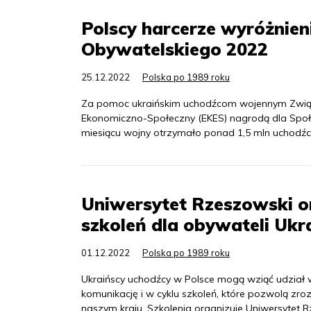
Polscy harcerze wyróżnie
Obywatelskiego 2022
25.12.2022
Polska po 1989 roku
Za pomoc ukraińskim uchodźcom wojennym Związe
Ekonomiczno-Społeczny (EKES) nagrodą dla Społ
miesiącu wojny otrzymało ponad 1,5 mln uchodź
Uniwersytet Rzeszowski org
szkoleń dla obywateli Ukr
01.12.2022
Polska po 1989 roku
Ukraińscy uchodźcy w Polsce mogą wziąć udział w
komunikację i w cyklu szkoleń, które pozwolą zroz
naszym kraju. Szkolenia organizuje Uniwersytet 