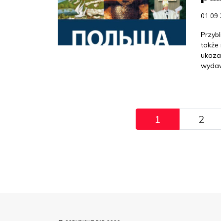
01.09
Przybl
także 
ukazan
wydaw
Pagination
1
2