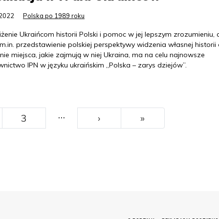
.2022
Polska po 1989 roku
iżenie Ukraińcom historii Polski i pomoc w jej lepszym zrozumieniu, 
m.in. przedstawienie polskiej perspektywy widzenia własnej historii
ie miejsca, jakie zajmują w niej Ukraina, ma na celu najnowsze
nictwo IPN w języku ukraińskim „Polska – zarys dziejów”.
…
››
Ostatni
3
›
»