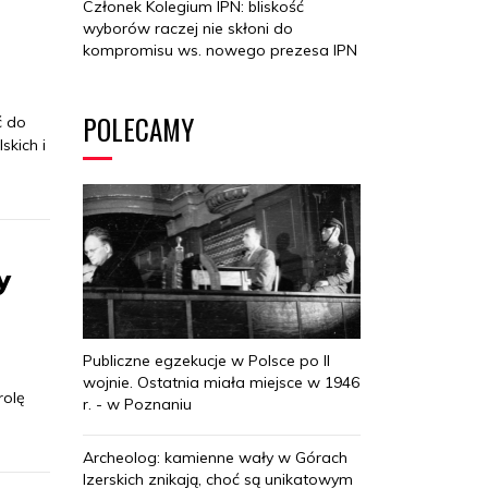
Członek Kolegium IPN: bliskość
wyborów raczej nie skłoni do
kompromisu ws. nowego prezesa IPN
POLECAMY
ć do
kich i
y
Publiczne egzekucje w Polsce po II
wojnie. Ostatnia miała miejsce w 1946
rolę
r. - w Poznaniu
Archeolog: kamienne wały w Górach
Izerskich znikają, choć są unikatowym