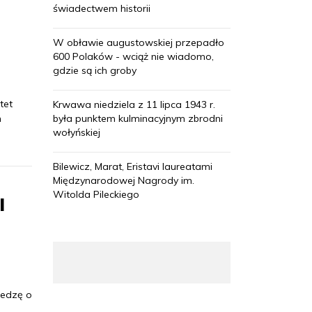
świadectwem historii
W obławie augustowskiej przepadło
600 Polaków - wciąż nie wiadomo,
gdzie są ich groby
tet
Krwawa niedziela z 11 lipca 1943 r.
m
była punktem kulminacyjnym zbrodni
wołyńskiej
Bilewicz, Marat, Eristavi laureatami
Międzynarodowej Nagrody im.
Witolda Pileckiego
l
iedzę o