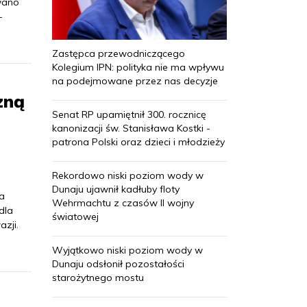
owano
-
Zastępca przewodniczącego
Kolegium IPN: polityka nie ma wpływu
na podejmowane przez nas decyzje
zną
Senat RP upamiętnił 300. rocznicę
kanonizacji św. Stanisława Kostki -
patrona Polski oraz dzieci i młodzieży
Rekordowo niski poziom wody w
Dunaju ujawnił kadłuby floty
a
Wehrmachtu z czasów II wojny
dla
światowej
zji.
Wyjątkowo niski poziom wody w
Dunaju odsłonił pozostałości
starożytnego mostu