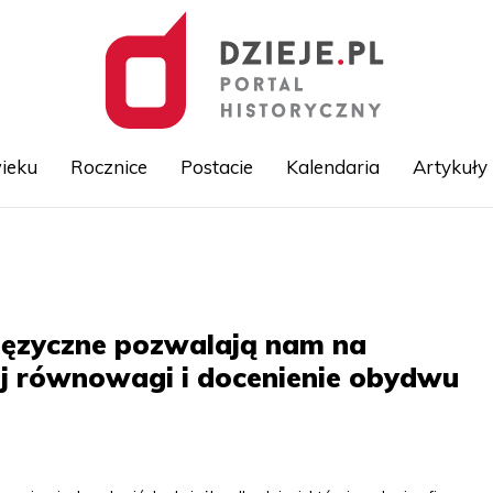
ieku
Rocznice
Postacie
Kalendaria
Artykuły
Przejdź
do
treści
języczne pozwalają nam na
 równowagi i docenienie obydwu