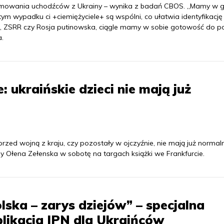
zyjmowania uchodźców z Ukrainy – wynika z badań CBOS. „Mamy w 
ym wypadku ci +ciemiężyciele+ są wspólni, co ułatwia identyfikację 
ja, ZSRR czy Rosja putinowska, ciągle mamy w sobie gotowość do 
.
: ukraińskie dzieci nie mają już
y przed wojną z kraju, czy pozostały w ojczyźnie, nie mają już norma
 Ołena Zełenska w sobotę na targach książki we Frankfurcie.
lska – zarys dziejów” – specjalna
likacja IPN dla Ukraińców