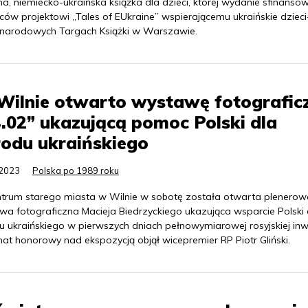
, niemiecko-ukraińska książka dla dzieci, której wydanie sfinans
w projektowi „Tales of EUkraine” wspierającemu ukraińskie dzieci
narodowych Targach Książki w Warszawie.
Wilnie otwarto wystawę fotografic
.02” ukazującą pomoc Polski dla
odu ukraińskiego
.2023
Polska po 1989 roku
trum starego miasta w Wilnie w sobotę została otwarta plenerow
wa fotograficzna Macieja Biedrzyckiego ukazująca wsparcie Polski 
u ukraińskiego w pierwszych dniach pełnowymiarowej rosyjskiej inwa
at honorowy nad ekspozycją objął wicepremier RP Piotr Gliński.