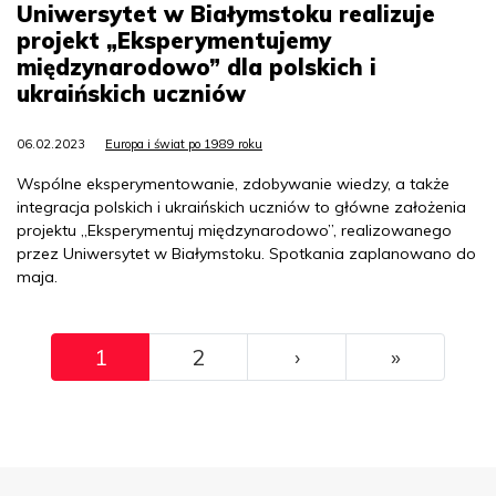
Uniwersytet w Białymstoku realizuje
projekt „Eksperymentujemy
międzynarodowo” dla polskich i
ukraińskich uczniów
06.02.2023
Europa i świat po 1989 roku
Wspólne eksperymentowanie, zdobywanie wiedzy, a także
integracja polskich i ukraińskich uczniów to główne założenia
projektu „Eksperymentuj międzynarodowo”, realizowanego
przez Uniwersytet w Białymstoku. Spotkania zaplanowano do
maja.
Pagination
››
Ostatni
1
2
›
»