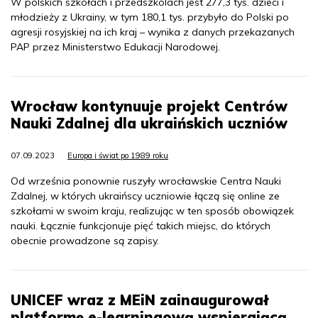
W polskich szkołach i przedszkolach jest 277,3 tys. dzieci i
młodzieży z Ukrainy, w tym 180,1 tys. przybyło do Polski po
agresji rosyjskiej na ich kraj – wynika z danych przekazanych
PAP przez Ministerstwo Edukacji Narodowej.
Wrocław kontynuuje projekt Centrów
Nauki Zdalnej dla ukraińskich uczniów
07.09.2023
Europa i świat po 1989 roku
Od września ponownie ruszyły wrocławskie Centra Nauki
Zdalnej, w których ukraińscy uczniowie łączą się online ze
szkołami w swoim kraju, realizując w ten sposób obowiązek
nauki. Łącznie funkcjonuje pięć takich miejsc, do których
obecnie prowadzone są zapisy.
UNICEF wraz z MEiN zainaugurował
platformę e-learningową wspierającą