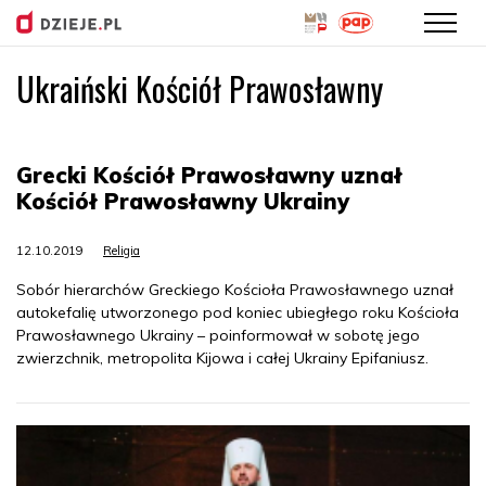
Ukraiński Kościół Prawosławny
Przejdź
do
treści
Grecki Kościół Prawosławny uznał
Kościół Prawosławny Ukrainy
12.10.2019
Religia
Sobór hierarchów Greckiego Kościoła Prawosławnego uznał
autokefalię utworzonego pod koniec ubiegłego roku Kościoła
Prawosławnego Ukrainy – poinformował w sobotę jego
zwierzchnik, metropolita Kijowa i całej Ukrainy Epifaniusz.