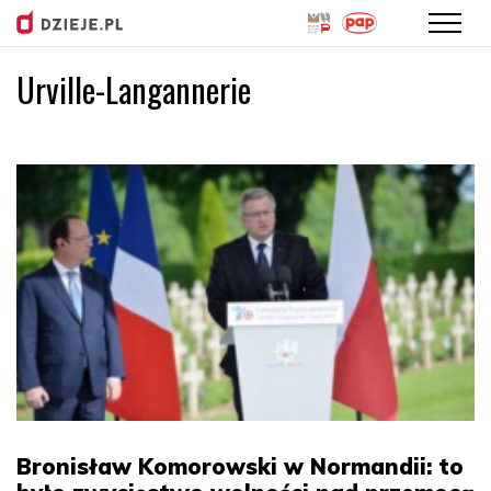
Urville-Langannerie
Przejdź
do
treści
Bronisław Komorowski w Normandii: to