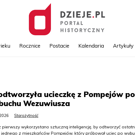
ieku
Rocznice
Postacie
Kalendaria
Artykuły
Przejdź
do
treści
odtworzyła ucieczkę z Pompejów po
buchu Wezuwiusza
.2026
Starożytność
z pierwszy wykorzystano sztuczną inteligencję, by odtworzyć ostatn
e jednego z mieszkańców Pompejów, który próbował uciec po wyb