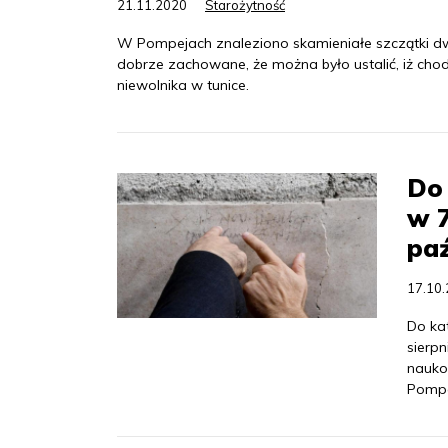
21.11.2020
Starożytność
W Pompejach znaleziono skamieniałe szczątki d
dobrze zachowane, że można było ustalić, iż cho
niewolnika w tunice.
Do
w 7
paź
17.10
Do ka
sierpn
naukow
Pompe