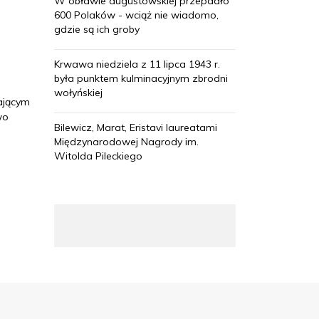
W obławie augustowskiej przepadło
600 Polaków - wciąż nie wiadomo,
gdzie są ich groby
Krwawa niedziela z 11 lipca 1943 r.
była punktem kulminacyjnym zbrodni
wołyńskiej
ającym
wo
Bilewicz, Marat, Eristavi laureatami
Międzynarodowej Nagrody im.
Witolda Pileckiego