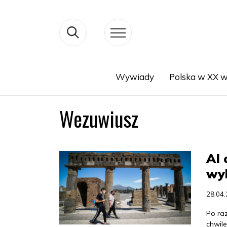
Wywiady
Polska w XX w
Search
Wezuwiusz
AI 
wy
28.04
Po ra
chwil