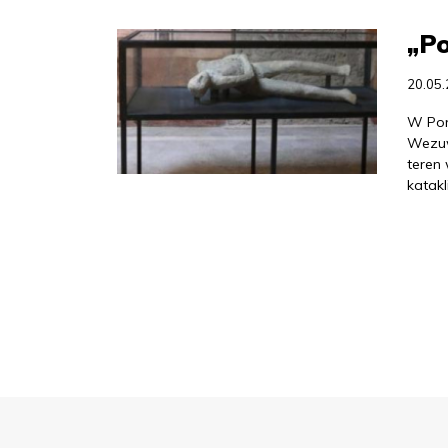
„Po
20.05
W Pom
Wezuw
teren
katak