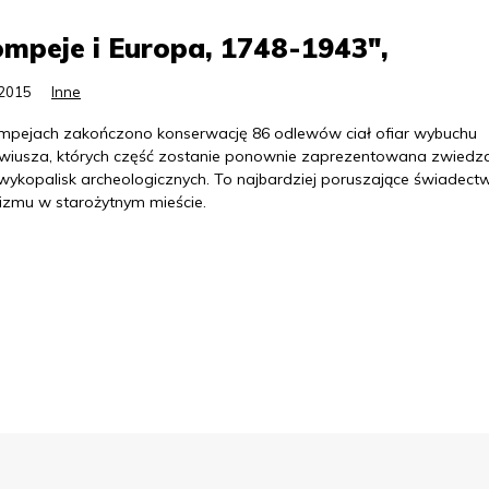
mpeje i Europa, 1748-1943",
.2015
Inne
pejach zakończono konserwację 86 odlewów ciał ofiar wybuchu
iusza, których część zostanie ponownie zaprezentowana zwiedz
 wykopalisk archeologicznych. To najbardziej poruszające świadect
lizmu w starożytnym mieście.