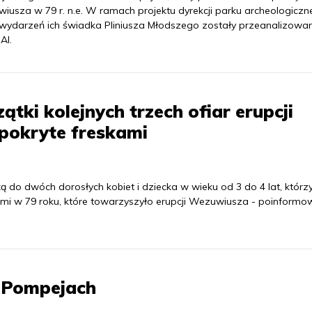
iusza w 79 r. n.e. W ramach projektu dyrekcji parku archeologicz
 wydarzeń ich świadka Pliniusza Młodszego zostały przeanalizowa
AI.
tki kolejnych trzech ofiar erupcji
 pokryte freskami
ą do dwóch dorosłych kobiet i dziecka w wieku od 3 do 4 lat, którz
ziemi w 79 roku, które towarzyszyło erupcji Wezuwiusza - poinform
w Pompejach