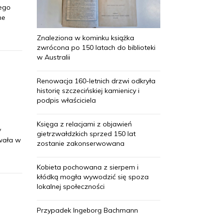
nego
ne
Znaleziona w kominku książka
zwrócona po 150 latach do biblioteki
w Australii
Renowacja 160-letnich drzwi odkryła
historię szczecińskiej kamienicy i
podpis właściciela
Księga z relacjami z objawień
y
gietrzwałdzkich sprzed 150 lat
owała w
zostanie zakonserwowana
Kobieta pochowana z sierpem i
kłódką mogła wywodzić się spoza
lokalnej społeczności
Przypadek Ingeborg Bachmann