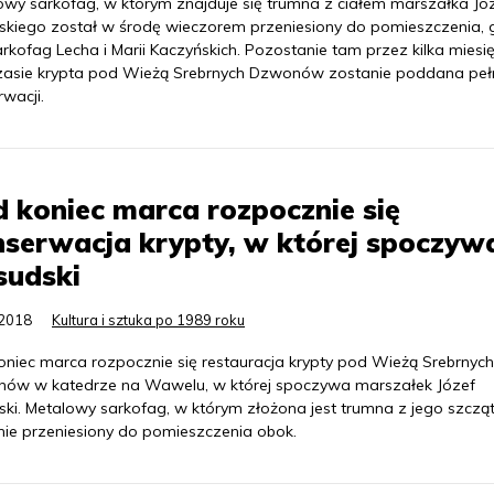
owy sarkofag, w którym znajduje się trumna z ciałem marszałka Jó
dskiego został w środę wieczorem przeniesiony do pomieszczenia, 
arkofag Lecha i Marii Kaczyńskich. Pozostanie tam przez kilka miesi
zasie krypta pod Wieżą Srebrnych Dzwonów zostanie poddana peł
wacji.
 koniec marca rozpocznie się
serwacja krypty, w której spoczyw
sudski
.2018
Kultura i sztuka po 1989 roku
oniec marca rozpocznie się restauracja krypty pod Wieżą Srebrnych
ów w katedrze na Wawelu, w której spoczywa marszałek Józef
ski. Metalowy sarkofag, w którym złożona jest trumna z jego szczą
nie przeniesiony do pomieszczenia obok.