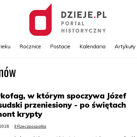
ieku
Rocznice
Postacie
Kalendaria
Artykuły
onów
Przejdź
do
treści
rkofag, w którym spoczywa Józef
sudski przeniesiony - po świętach
mont krypty
.2018
II Rzeczpospolita