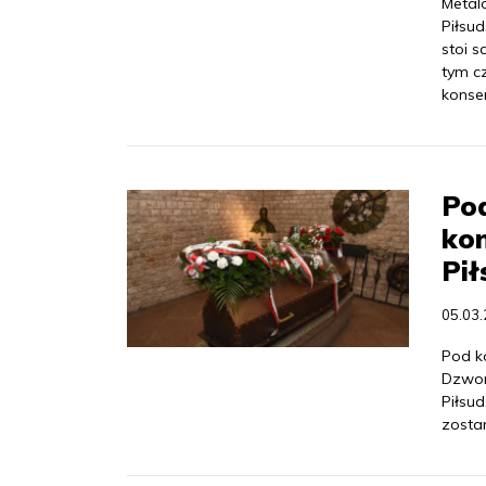
Metal
Piłsu
stoi s
tym c
konser
Pod
kon
Pił
05.03
Pod k
Dzwon
Piłsud
zosta