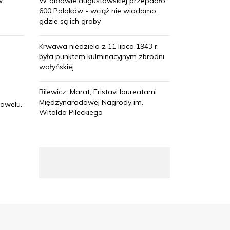
w
W obławie augustowskiej przepadło
600 Polaków - wciąż nie wiadomo,
gdzie są ich groby
Krwawa niedziela z 11 lipca 1943 r.
była punktem kulminacyjnym zbrodni
wołyńskiej
Bilewicz, Marat, Eristavi laureatami
Międzynarodowej Nagrody im.
awelu.
Witolda Pileckiego