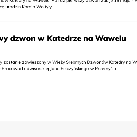
ów Katedry na Wawelu. Po raz pierwszy dzwon zabije 18 maja - 
cę urodzin Karola Wojtyły.
nowy dzwon w Katedrze na Wawelu
óry zostanie zawieszony w Wieży Srebrnych Dzwonów Katedry na W
 Pracowni Ludwisarskiej Jana Felczyńskiego w Przemyślu.