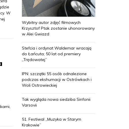
zefa
gdzie
ęcy. W
nej
Wybitny autor zdjęć filmowych
Krzysztof Ptak zostanie uhonorowany
w Alei Gwiazd
Stefcia i ordynat Waldemar wracają
do Łańcuta; 50 lat od premiery
„Trędowatej”
a
IPN: szczątki 55 osób odnalezione
podczas ekshumacji w Ostrówkach i
Woli Ostrowieckiej
Tak wygląda nowa siedziba Sinfonii
Varsovii
tkami,
51. Festiwal „Muzyka w Starym
Krakowie”