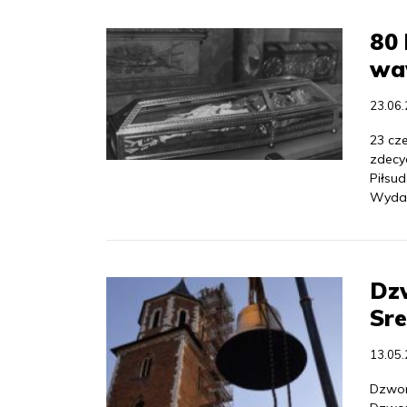
80 
wa
23.06
23 cz
zdecy
Piłsu
Wydar
Dzw
Sr
13.05
Dzwon