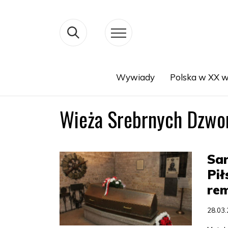
Wywiady
Polska w XX w
Search
Wieża Srebrnych Dzw
Sa
Pił
re
28.03