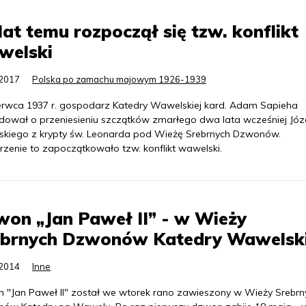
lat temu rozpoczął się tzw. konflikt
welski
.2017
Polska po zamachu majowym 1926-1939
erwca 1937 r. gospodarz Katedry Wawelskiej kard. Adam Sapieha
dował o przeniesieniu szczątków zmarłego dwa lata wcześniej Józ
dskiego z krypty św. Leonarda pod Wieżę Srebrnych Dzwonów.
zenie to zapoczątkowało tzw. konflikt wawelski.
on „Jan Paweł II” - w Wieży
ebrnych Dzwonów Katedry Wawelski
.2014
Inne
 "Jan Paweł II" został we wtorek rano zawieszony w Wieży Srebrn