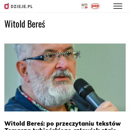
Witold Bereś
Przejdź
do
treści
Witold Bereś: po przeczytaniu tekstów