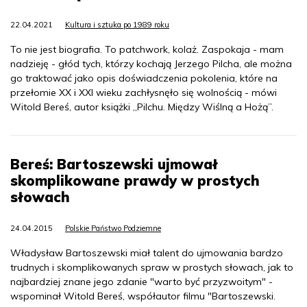
22.04.2021
Kultura i sztuka po 1989 roku
To nie jest biografia. To patchwork, kolaż. Zaspokaja - mam
nadzieję - głód tych, którzy kochają Jerzego Pilcha, ale można
go traktować jako opis doświadczenia pokolenia, które na
przełomie XX i XXI wieku zachłysnęło się wolnością - mówi
Witold Bereś, autor książki „Pilchu. Między Wiślną a Hożą”.
Bereś: Bartoszewski ujmował
skomplikowane prawdy w prostych
słowach
24.04.2015
Polskie Państwo Podziemne
Władysław Bartoszewski miał talent do ujmowania bardzo
trudnych i skomplikowanych spraw w prostych słowach, jak to
najbardziej znane jego zdanie "warto być przyzwoitym" -
wspominał Witold Bereś, współautor filmu "Bartoszewski.