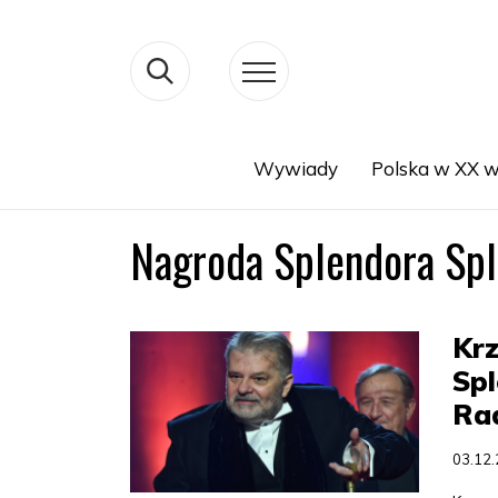
Wywiady
Polska w XX w
Search
Nagroda Splendora Sp
Krz
Spl
Ra
03.12