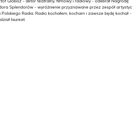
tof Globisz - aktor teatralny, filmowy i radiowy - odebrał Nagrodę
dora Splendorów - wyróżnienie przyznawane przez zespół artysty
u Polskiego Radia. Radio kochałem, kocham i zawsze będę kochał -
ział laureat.