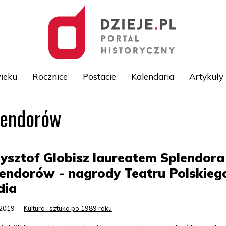
ieku
Rocznice
Postacie
Kalendaria
Artykuły
lendorów
Przejdź
do
treści
ysztof Globisz laureatem Splendora
endorów - nagrody Teatru Polskieg
dia
.2019
Kultura i sztuka po 1989 roku