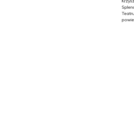
Krzysz
Splen
Teatr
powied