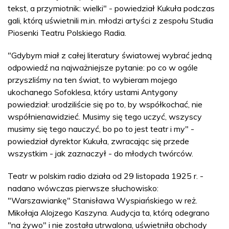
tekst, a przymiotnik: wielki" - powiedział Kukuła podczas
gali, którą uświetnili m.in. młodzi artyści z zespołu Studia
Piosenki Teatru Polskiego Radia.
"Gdybym miał z całej literatury światowej wybrać jedną
odpowiedź na najważniejsze pytanie: po co w ogóle
przyszliśmy na ten świat, to wybieram mojego
ukochanego Sofoklesa, który ustami Antygony
powiedział: urodziliście się po to, by współkochać, nie
współnienawidzieć. Musimy się tego uczyć, wszyscy
musimy się tego nauczyć, bo po to jest teatr i my" -
powiedział dyrektor Kukuła, zwracając się przede
wszystkim - jak zaznaczył - do młodych twórców.
Teatr w polskim radio działa od 29 listopada 1925 r. -
nadano wówczas pierwsze słuchowisko:
"Warszawiankę" Stanisława Wyspiańskiego w reż.
Mikołaja Alojzego Kaszyna. Audycja ta, którą odegrano
"na żywo" i nie została utrwalona, uświetniła obchody