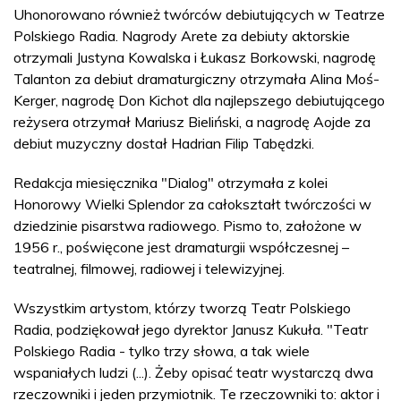
Uhonorowano również twórców debiutujących w Teatrze
Polskiego Radia. Nagrody Arete za debiuty aktorskie
otrzymali Justyna Kowalska i Łukasz Borkowski, nagrodę
Talanton za debiut dramaturgiczny otrzymała Alina Moś-
Kerger, nagrodę Don Kichot dla najlepszego debiutującego
reżysera otrzymał Mariusz Bieliński, a nagrodę Aojde za
debiut muzyczny dostał Hadrian Filip Tabędzki.
Redakcja miesięcznika "Dialog" otrzymała z kolei
Honorowy Wielki Splendor za całokształt twórczości w
dziedzinie pisarstwa radiowego. Pismo to, założone w
1956 r., poświęcone jest dramaturgii współczesnej –
teatralnej, filmowej, radiowej i telewizyjnej.
Wszystkim artystom, którzy tworzą Teatr Polskiego
Radia, podziękował jego dyrektor Janusz Kukuła. "Teatr
Polskiego Radia - tylko trzy słowa, a tak wiele
wspaniałych ludzi (...). Żeby opisać teatr wystarczą dwa
rzeczowniki i jeden przymiotnik. Te rzeczowniki to: aktor i