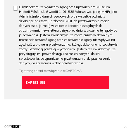
Oświadczam, że wyrażam zgodę oraz upoważniam Muzeum
Historii Polski, ul. Gwardii 1, 01-538 Warszawa, (dalej MHP) jako
Administratora danych osobowych oraz wszelkie podmioty
działające na rzecz lub zlecenie MHP do przetwarzania moich
danych osob. (e-mail) w zakresie i celach niezbędnych do
otrzymywania newslettera dzieje.pl od dnia wyrażenia tej zgody do
jej odwołania. Jestem świadomy/a, że mam prawo w dowolnym
momencie odwołać zgodę oraz że odwołanie zgody nie wpływa na
zgodność z prawem przetwarzania, którego dokonano na podstawie
zgody udzielonej przed jej wycofaniem. Jestem też świadomy/a, że
przysługuje mi prawo dostępu do moich danych, do ich
sprostowania, do ograniczenia przetwarzania, do przenoszenia
danych, do sprzeciwu wobec przetwarzania.
COPYRIGHT