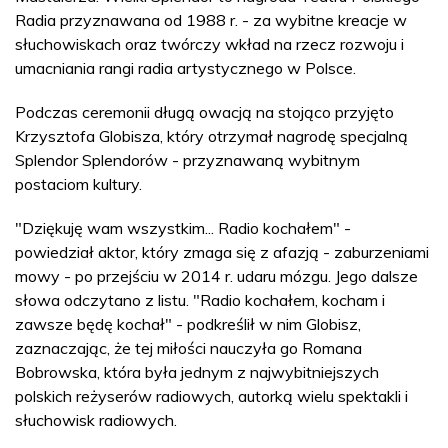
Radia przyznawana od 1988 r. - za wybitne kreacje w
słuchowiskach oraz twórczy wkład na rzecz rozwoju i
umacniania rangi radia artystycznego w Polsce.
Podczas ceremonii długą owacją na stojąco przyjęto
Krzysztofa Globisza, który otrzymał nagrodę specjalną
Splendor Splendorów - przyznawaną wybitnym
postaciom kultury.
"Dziękuję wam wszystkim... Radio kochałem" -
powiedział aktor, który zmaga się z afazją - zaburzeniami
mowy - po przejściu w 2014 r. udaru mózgu. Jego dalsze
słowa odczytano z listu. "Radio kochałem, kocham i
zawsze będę kochał" - podkreślił w nim Globisz,
zaznaczając, że tej miłości nauczyła go Romana
Bobrowska, która była jednym z najwybitniejszych
polskich reżyserów radiowych, autorką wielu spektakli i
słuchowisk radiowych.