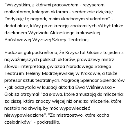
"Wszystkim, z którymi pracowałem - reżyserom,
realizatorom, kolegom aktorom - serdecznie dziękuję.
Dedykuję tę nagrodę moim ukochanym studentom" -
dodał aktor, który poza kreacją znakomitych ról był także
dziekanem Wydziału Aktorskiego krakowskiej
Państwowej Wyższej Szkoły Teatralnej.
Podczas gali podkreślono, że Krzysztof Globisz to jeden z
najważniejszych polskich aktorów, prawdziwy mistrz
słowa i interpretacji, gwiazda Narodowego Starego
Teatru im. Heleny Modrzejewskiej w Krakowie, a także
profesor sztuk teatralnych. Nagrodę Splendor Splendorów
- jak odczytała w laudacji aktorka Ewa Wiśniewska -
Globisz otrzymał "za słowa, które zmuszają do milczenia;
za ciszę, która znaczy więcej niż one; za milczenie, które
nastało na chwilę, by móc wypowiedzieć
niewypowiedziane". "Za mistrzostwo, które kocha
czeladników" - podkreśliła.