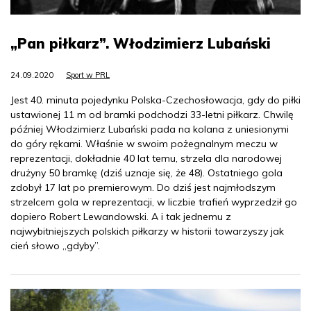
„Pan piłkarz”. Włodzimierz Lubański
24.09.2020
Sport w PRL
Jest 40. minuta pojedynku Polska-Czechosłowacja, gdy do piłki
ustawionej 11 m od bramki podchodzi 33-letni piłkarz. Chwilę
później Włodzimierz Lubański pada na kolana z uniesionymi
do góry rękami. Właśnie w swoim pożegnalnym meczu w
reprezentacji, dokładnie 40 lat temu, strzela dla narodowej
drużyny 50 bramkę (dziś uznaje się, że 48). Ostatniego gola
zdobył 17 lat po premierowym. Do dziś jest najmłodszym
strzelcem gola w reprezentacji, w liczbie trafień wyprzedził go
dopiero Robert Lewandowski. A i tak jednemu z
najwybitniejszych polskich piłkarzy w historii towarzyszy jak
cień słowo „gdyby”.