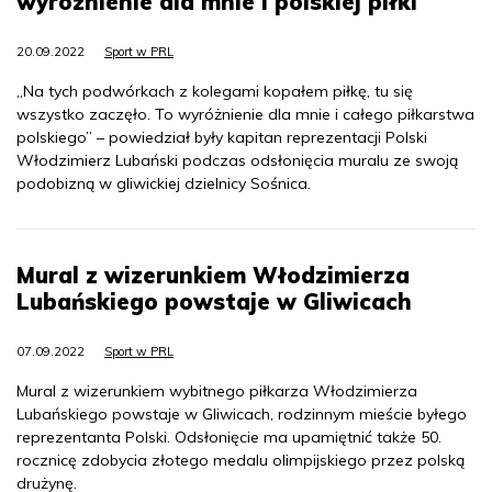
wyróżnienie dla mnie i polskiej piłki
20.09.2022
Sport w PRL
„Na tych podwórkach z kolegami kopałem piłkę, tu się
wszystko zaczęło. To wyróżnienie dla mnie i całego piłkarstwa
polskiego” – powiedział były kapitan reprezentacji Polski
Włodzimierz Lubański podczas odsłonięcia muralu ze swoją
podobizną w gliwickiej dzielnicy Sośnica.
Mural z wizerunkiem Włodzimierza
Lubańskiego powstaje w Gliwicach
07.09.2022
Sport w PRL
Mural z wizerunkiem wybitnego piłkarza Włodzimierza
Lubańskiego powstaje w Gliwicach, rodzinnym mieście byłego
reprezentanta Polski. Odsłonięcie ma upamiętnić także 50.
rocznicę zdobycia złotego medalu olimpijskiego przez polską
drużynę.