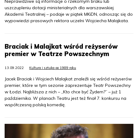
Nieprawdziwe są informacje o rzekomym braku lub
uszczupleniu dotacji ministerialnych dla warszawskiej
Akademii Teatralnej – podaje w piątek MKiDN, odnosząc się do
wypowiedzi prasowych rektora uczelni Wojciecha Malajkata.
Braciak i Malajkat wśród reżyserów
premier w Teatrze Powszechnym
13.09.2022
Kultura i sztuka po 1989 roku
Jacek Braciak i Wojciech Malajkat znaleźli się wśród reżyserów
premier, które w tym sezonie zaprezentuje Teatr Powszechny
w Łodzi. Najbliższa z nich – „Kto chce być Żydem?” – już 1
października. W planach Teatru jest też finał 7. konkursu na
współczesną polską komedię.