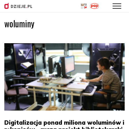
woluminy
Przejdź
do
treści
Digitalizacja ponad miliona woluminów i