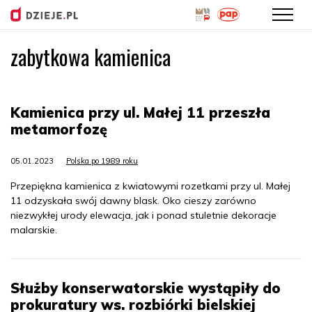
zabytkowa kamienica
Przejdź
do
treści
Kamienica przy ul. Małej 11 przeszła
metamorfozę
05.01.2023
Polska po 1989 roku
Przepiękna kamienica z kwiatowymi rozetkami przy ul. Małej
11 odzyskała swój dawny blask. Oko cieszy zarówno
niezwykłej urody elewacja, jak i ponad stuletnie dekoracje
malarskie.
Służby konserwatorskie wystąpiły do
prokuratury ws. rozbiórki bielskiej