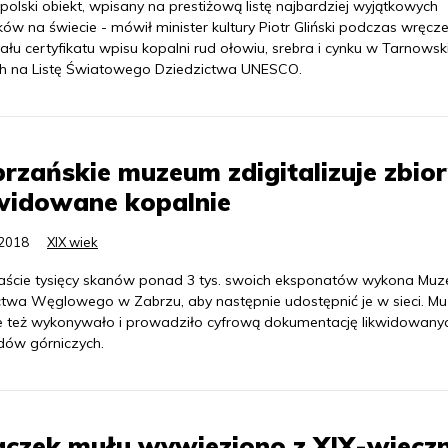
polski obiekt, wpisany na prestiżową listę najbardziej wyjątkowych
ów na świecie - mówił minister kultury Piotr Gliński podczas wręcz
ału certyfikatu wpisu kopalni rud ołowiu, srebra i cynku w Tarnowsk
h na Listę Światowego Dziedzictwa UNESCO.
rzańskie muzeum zdigitalizuje zbior
widowane kopalnie
.2018
XIX wiek
naście tysięcy skanów ponad 3 tys. swoich eksponatów wykona Mu
ctwa Węglowego w Zabrzu, aby następnie udostępnić je w sieci. 
e też wykonywało i prowadziło cyfrową dokumentację likwidowany
dów górniczych.
taczek mułu wywieziono z XIX-wieczn