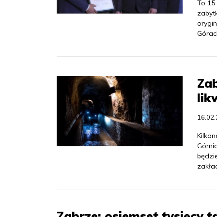
To 15 
zabytk
orygin
Górac
Zab
lik
16.02
Kilka
Górni
będzi
zakła
Zabrze: osiemset tysięcy 