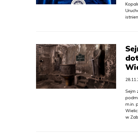
Kopaln
Urucho
istnie
Se
dot
Wie
28.11
Sejm 
podmi
m.in.
Wieli
w Zab