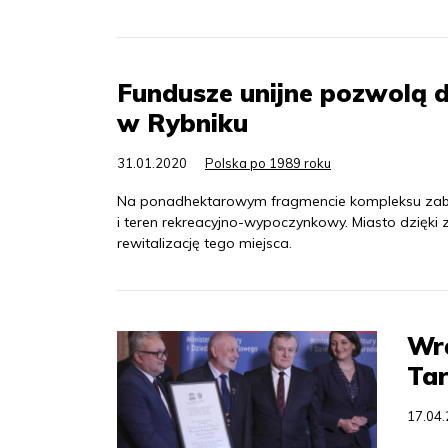
Fundusze unijne pozwolą d
w Rybniku
31.01.2020
Polska po 1989 roku
Na ponadhektarowym fragmencie kompleksu zabytk
i teren rekreacyjno-wypoczynkowy. Miasto dzięki
rewitalizację tego miejsca.
Wr
Ta
17.04