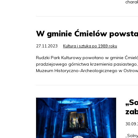
chara
W gminie Ćmielów powsta
27.11.2023
Kultura i sztuka po 1989 roku
Rudzki Park Kulturowy powołano w gminie Ćmiel
pradziejowego górnictwa krzemienia pasiastego,
Muzeum Historyczno-Archeologicznego w Ostrowc
„So
zab
30.09
„Soln