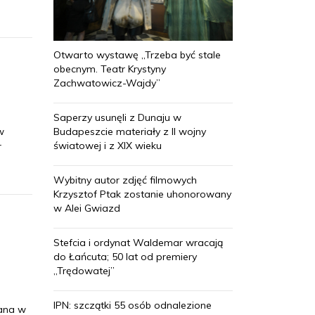
Otwarto wystawę „Trzeba być stale
obecnym. Teatr Krystyny
Zachwatowicz-Wajdy”
Saperzy usunęli z Dunaju w
Budapeszcie materiały z II wojny
w
światowej i z XIX wieku
r
Wybitny autor zdjęć filmowych
Krzysztof Ptak zostanie uhonorowany
w Alei Gwiazd
Stefcia i ordynat Waldemar wracają
do Łańcuta; 50 lat od premiery
„Trędowatej”
IPN: szczątki 55 osób odnalezione
wana w