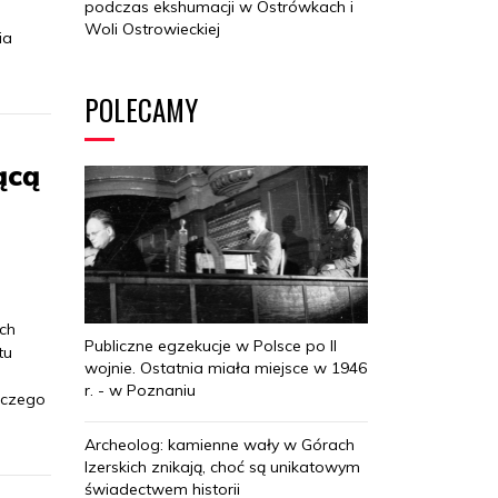
podczas ekshumacji w Ostrówkach i
Woli Ostrowieckiej
ia
POLECAMY
ącą
ych
Publiczne egzekucje w Polsce po II
tu
wojnie. Ostatnia miała miejsce w 1946
r. - w Poznaniu
iczego
Archeolog: kamienne wały w Górach
Izerskich znikają, choć są unikatowym
świadectwem historii