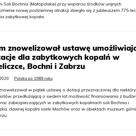
i Soli Bochnia (Małopolskie) przy wsparciu środków unijnych.
mienie nowej podziemnej atrakcji zbiegło się z jubileuszem 775-lec
nia zabytkowej kopalni.
jm znowelizował ustawę umożliwiaj
acje dla zabytkowych kopalń w
liczce, Bochni i Zabrzu
.2020
Polska po 1989 roku
znowelizował w piątek ustawę o dotacji przeznaczonej dla niektór
otów, przedłużającą o siedem lat możliwość finansowania z budże
 prac zabezpieczających w zabytkowych kopalniach soli Bochnia i
czka, dawnej kopalni siarki Machów oraz w obiektach muzeum górn
rzu.