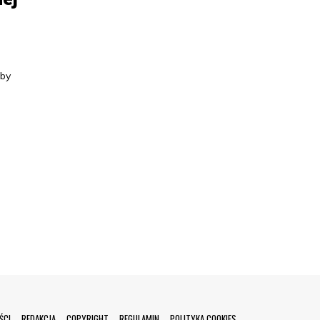
 by
ŚCI
REDAKCJA
COPYRIGHT
REGULAMIN
POLITYKA COOKIES