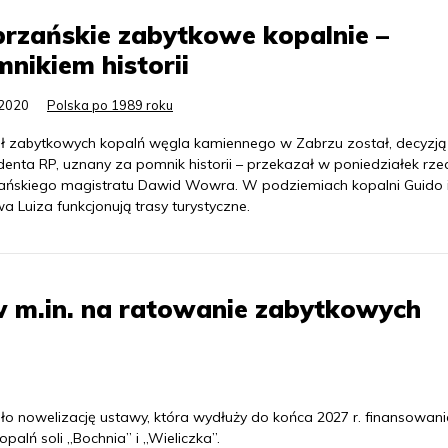
rzańskie zabytkowe kopalnie –
nikiem historii
.2020
Polska po 1989 roku
ł zabytkowych kopalń węgla kamiennego w Zabrzu został, decyzją
enta RP, uznany za pomnik historii – przekazał w poniedziałek rze
ańskiego magistratu Dawid Wowra. W podziemiach kopalni Guido 
a Luiza funkcjonują trasy turystyczne.
 m.in. na ratowanie zabytkowych
nowelizację ustawy, która wydłuży do końca 2027 r. finansowanie
alń soli „Bochnia” i „Wieliczka”.