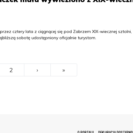
zez cztery lata z ciągnącej się pod Zabrzem XIX-wiecznej sztolni,
bliższą sobotę udostępniony oficjalnie turystom.
››
Ostatni
2
›
»
O PORTALU
DEKLARACJA DOSTĘPNO