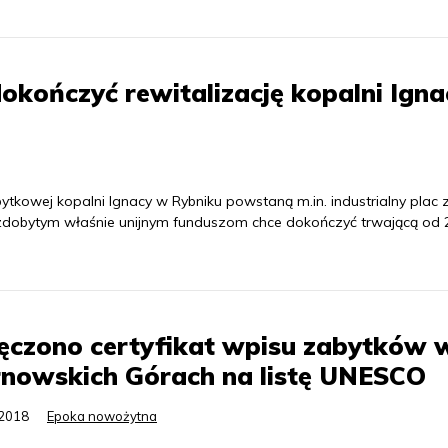
okończyć rewitalizację kopalni Igna
owej kopalni Ignacy w Rybniku powstaną m.in. industrialny plac
 zdobytym właśnie unijnym funduszom chce dokończyć trwającą od 2
ęczono certyfikat wpisu zabytków 
rnowskich Górach na listę UNESCO
.2018
Epoka nowożytna