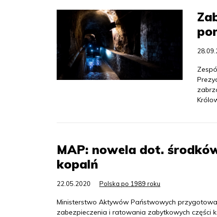
Zab
pom
28.09
Zespó
Prezyd
zabrz
Królow
MAP: nowela dot. środków
kopalń
22.05.2020
Polska po 1989 roku
Ministerstwo Aktywów Państwowych przygotowało 
zabezpieczenia i ratowania zabytkowych części kop