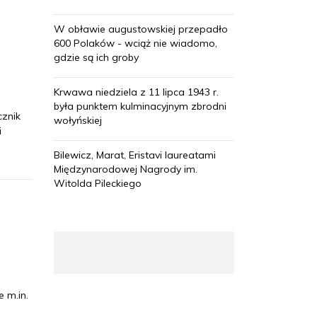
W obławie augustowskiej przepadło
600 Polaków - wciąż nie wiadomo,
gdzie są ich groby
Krwawa niedziela z 11 lipca 1943 r.
była punktem kulminacyjnym zbrodni
cznik
wołyńskiej
i
Bilewicz, Marat, Eristavi laureatami
Międzynarodowej Nagrody im.
Witolda Pileckiego
 m.in.