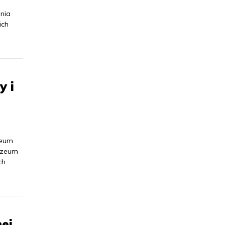
enia
ich
y i
zeum
Muzeum
ch
ej