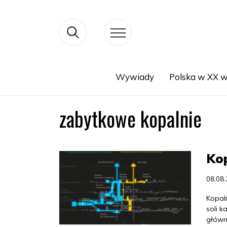
Wywiady
Polska w XX w
Search
zabytkowe kopalnie
Kop
08.08
Kopaln
soli k
główne