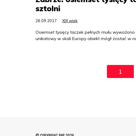
sztolni
26.09.2017
XIX wiek
Osiemset tysięcy taczek pełnych mułu wywożono pr
unikatowy w skali Europy obiekt mógł zostać w naj
Pagination
1
© COPYRIGHT PAP 2026