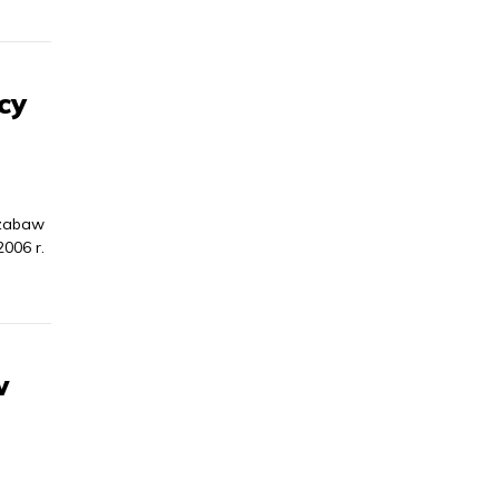
cy
 zabaw
006 r.
w