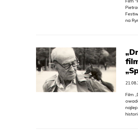
Film 
Pietr
Festi
na Ry
„Dr
fi
„Sp
21.08
Film 
owadów
najle
histori