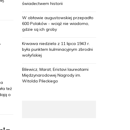
ej.
świadectwem historii
W obławie augustowskiej przepadło
600 Polaków - wciąż nie wiadomo,
gdzie są ich groby
w
Krwawa niedziela z 11 lipca 1943 r.
była punktem kulminacyjnym zbrodni
wołyńskiej
Bilewicz, Marat, Eristavi laureatami
Międzynarodowej Nagrody im.
Witolda Pileckiego
na
ła też
ają o