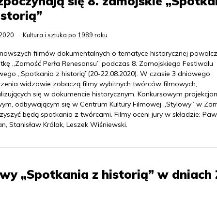
poczynają się 8. zamojskie „Spotka
istorią”
.2020
Kultura i sztuka po 1989 roku
jnowszych filmów dokumentalnych o tematyce historycznej powalcz
etkę „Zamość Perła Renesansu” podczas 8. Zamojskiego Festiwalu
wego „Spotkania z historią”(20-22.08.2020). W czasie 3 dniowego
zenia widzowie zobaczą filmy wybitnych twórców filmowych,
alizujących się w dokumencie historycznym. Konkursowym projekcjo
wym, odbywającym się w Centrum Kultury Filmowej „Stylowy” w Za
zyszyć będą spotkania z twórcami. Filmy oceni jury w składzie: Paw
n, Stanisław Królak, Leszek Wiśniewski.
owy „Spotkania z historią” w dniach