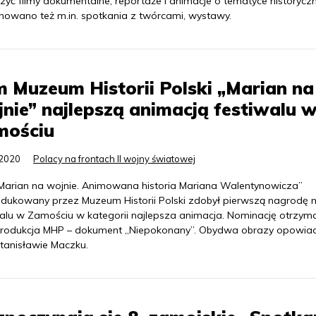
yć filmy dokumentalne, reportaże i animacje o tematyce historyczn
nowano też m.in. spotkania z twórcami, wystawy.
m Muzeum Historii Polski „Marian na
nie” najlepszą animacją festiwalu 
mościu
.2020
Polacy na frontach II wojny światowej
„Marian na wojnie. Animowana historia Mariana Walentynowicza”
dukowany przez Muzeum Historii Polski zdobył pierwszą nagrodę 
walu w Zamościu w kategorii najlepsza animacja. Nominację otrzyma
produkcja MHP – dokument „Niepokonany”. Obydwa obrazy opowiad
Stanisławie Maczku.