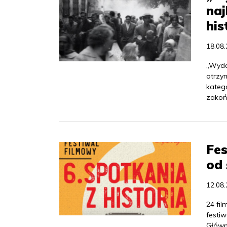
naj
his
18.08
„Wydar
otrzy
katego
zakoń
Fes
od
12.08
24 fi
festiw
Główn