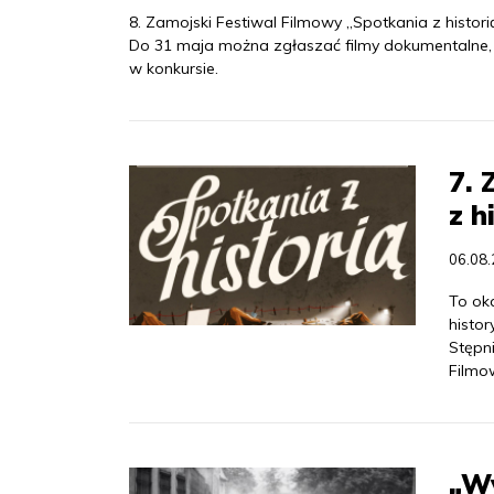
8. Zamojski Festiwal Filmowy „Spotkania z histor
Do 31 maja można zgłaszać filmy dokumentalne, 
w konkursie.
7. 
z h
06.08
To ok
histo
Stępni
Filmow
„Wy