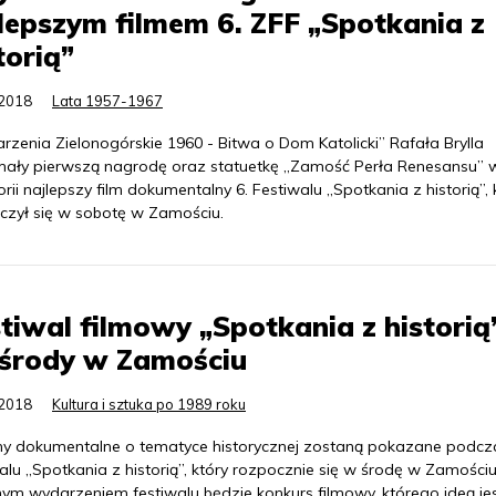
lepszym filmem 6. ZFF „Spotkania z
torią”
.2018
Lata 1957-1967
zenia Zielonogórskie 1960 - Bitwa o Dom Katolicki” Rafała Brylla
mały pierwszą nagrodę oraz statuetkę „Zamość Perła Renesansu” 
rii najlepszy film dokumentalny 6. Festiwalu „Spotkania z historią”, 
czył się w sobotę w Zamościu.
tiwal filmowy „Spotkania z historią
 środy w Zamościu
.2018
Kultura i sztuka po 1989 roku
lmy dokumentalne o tematyce historycznej zostaną pokazane podcz
alu „Spotkania z historią”, który rozpocznie się w środę w Zamościu
ym wydarzeniem festiwalu będzie konkurs filmowy, którego ideą je