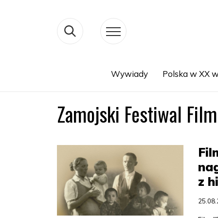
Wywiady
Polska w XX w
Search
Zamojski Festiwal Film
Fil
nag
z h
25.08