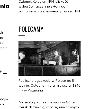
Członek Kolegium IPN: bliskość
nia
wyborów raczej nie skłoni do
kompromisu ws. nowego prezesa IPN
POLECAMY
h i
go
ia.
rpnia.
” –
Publiczne egzekucje w Polsce po II
wojnie. Ostatnia miała miejsce w 1946
r. - w Poznaniu
mojski
Archeolog: kamienne wały w Górach
gli
Izerskich znikają, choć są unikatowym