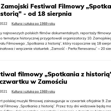
 Zamojski Festiwal Filmowy „Spotka
istorią” - od 18 sierpnia
.2022
Kultura i sztuka po 1989 roku
y najnowszych polskich filmów dokumentalnych, reportaży filmowyc
i o tematyce historycznej przygotowali organizatorzy 10. Zamojskie
alu Filmowego „Spotkania z historią”, który rozpocznie się 18 sierpn
inałowa i wręczenie statuetek „Zamość - Perła Renesansu” – 20 sie
tiwal filmowy „Spotkania z historią
 czwartku w Zamościu
.2021
Kultura i sztuka po 1989 roku
t polskiej muzyki filmowej zainauguruje w czwartek oficjalnie 9. Za
al Filmowy „Spotkania z historią”. Przez trzy dni widzowie będą mo