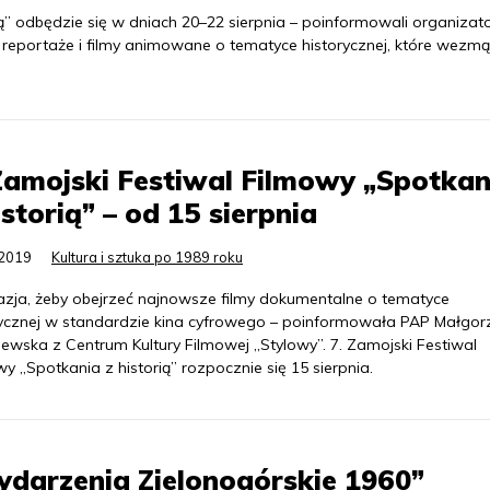
ią” odbędzie się w dniach 20–22 sierpnia – poinformowali organizato
reportaże i filmy animowane o tematyce historycznej, które wezmą
Zamojski Festiwal Filmowy „Spotkan
istorią” – od 15 sierpnia
.2019
Kultura i sztuka po 1989 roku
azja, żeby obejrzeć najnowsze filmy dokumentalne o tematyce
rycznej w standardzie kina cyfrowego – poinformowała PAP Małgor
ewska z Centrum Kultury Filmowej „Stylowy”. 7. Zamojski Festiwal
y „Spotkania z historią” rozpocznie się 15 sierpnia.
darzenia Zielonogórskie 1960”