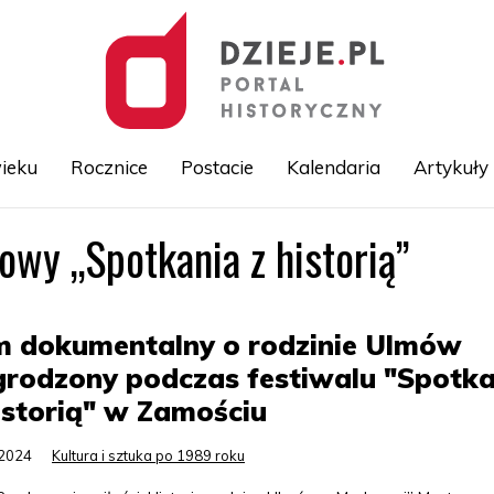
ieku
Rocznice
Postacie
Kalendaria
Artykuły
owy „Spotkania z historią”
Przejdź
do
treści
m dokumentalny o rodzinie Ulmów
rodzony podczas festiwalu "Spotka
istorią" w Zamościu
.2024
Kultura i sztuka po 1989 roku