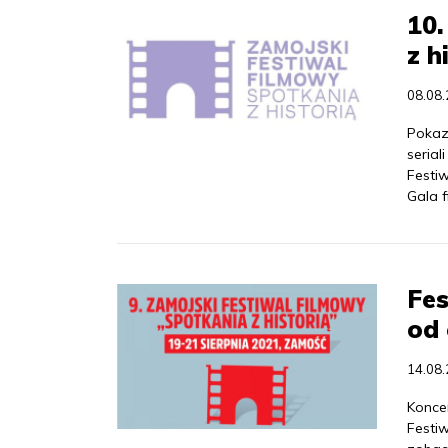
10.
z h
08.08
Pokaz
serial
Festiw
Gala f
Fes
od
14.08
Koncer
Festiw