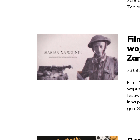
zobacz
Zapla
Fil
woj
Za
23.08
Film 
wypro
festi
inna 
gen. 