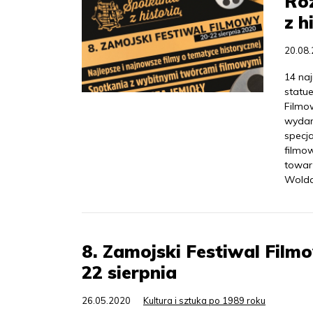
Roz
z h
20.08
14 na
statu
Filmo
wydar
specj
filmo
towar
Wolda
8. Zamojski Festiwal Film
22 sierpnia
26.05.2020
Kultura i sztuka po 1989 roku