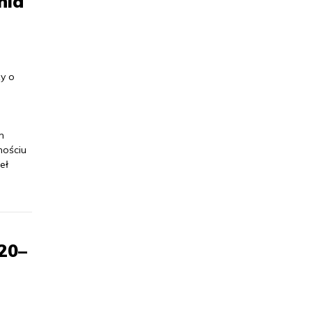
nia
y o
m
mościu
eł
 20–