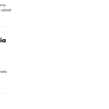
rzy.
 udział
ia
zata