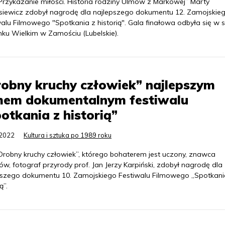
"Przykazanie miłości. Historia rodziny Ulmów z Markowej” Marty
asiewicz zdobył nagrodę dla najlepszego dokumentu 12. Zamojskie
walu Filmowego "Spotkania z historią". Gala finałowa odbyła się w 
nku Wielkim w Zamościu (Lubelskie).
obny kruchy człowiek” najlepszym
lmem dokumentalnym festiwalu
otkania z historią”
.2022
Kultura i sztuka po 1989 roku
„Drobny kruchy człowiek”, którego bohaterem jest uczony, znawca
, fotograf przyrody prof. Jan Jerzy Karpiński, zdobył nagrodę dla
pszego dokumentu 10. Zamojskiego Festiwalu Filmowego „Spotkani
ą”.